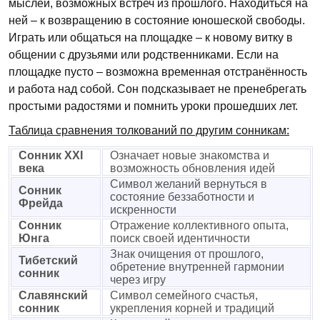
мыслей, возможных встреч из прошлого. Находиться на
ней – к возвращению в состояние юношеской свободы.
Играть или общаться на площадке – к новому витку в
общении с друзьями или родственниками. Если на
площадке пусто – возможна временная отстранённость
и работа над собой. Сон подсказывает не пренебрегать
простыми радостями и помнить уроки прошедших лет.
Таблица сравнения толкований по другим сонникам:
Сонник XXI
Означает новые знакомства и
века
возможность обновления идей
Символ желаний вернуться в
Сонник
состояние беззаботности и
Фрейда
искренности
Сонник
Отражение коллективного опыта,
Юнга
поиск своей идентичности
Знак очищения от прошлого,
Тибетский
обретение внутренней гармонии
сонник
через игру
Славянский
Символ семейного счастья,
сонник
укрепления корней и традиций