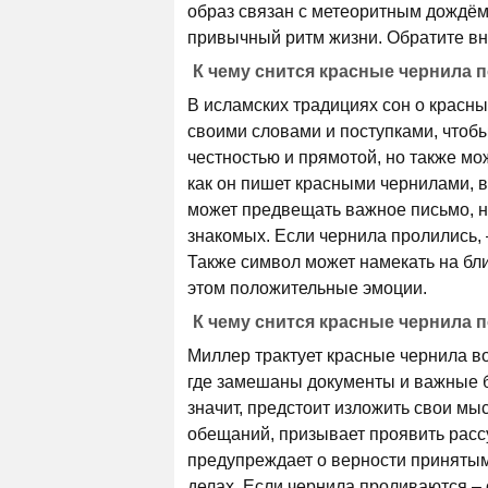
образ связан с метеоритным дождём
привычный ритм жизни. Обратите вн
К чему снится красные чернила 
В исламских традициях сон о красн
своими словами и поступками, чтоб
честностью и прямотой, но также мо
как он пишет красными чернилами, 
может предвещать важное письмо, н
знакомых. Если чернила пролились, 
Также символ может намекать на бл
этом положительные эмоции.
К чему снится красные чернила 
Миллер трактует красные чернила во
где замешаны документы и важные 
значит, предстоит изложить свои мы
обещаний, призывает проявить рассу
предупреждает о верности принятым
делах. Если чернила проливаются – 