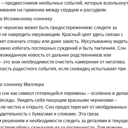
 – предвестником необычных событий, которые всколыхнут
имание на гармонию между сердцем и рассудком.
по Исламскому соннику
ых чернилах может быть предостережением: следите за
ы не навредить окружающим. Красный цвет здесь связан с
жет означать споры или даже зависть. Мусульманину видеть
важно избегать поспешных суждений и быть тактичнее. Сон
еожиданную новость от дальних родственников или
– это знак необходимости очистить намерения от негатива.
изость радостного события, если сновидец испытывает при
по соннику Миллера
 сне как символ готовящейся перемены – особенно в делах
беседы. Увидеть себя пишущим красными чернилами –
сли честно и открыто. Сон предостерегает от необдуманных
дительность с бумагами и словами. Эта греза
 решениям и необходимости следить за деталями в текущи
остерегайтесь скандалов из-за поспешности. Для мужчин