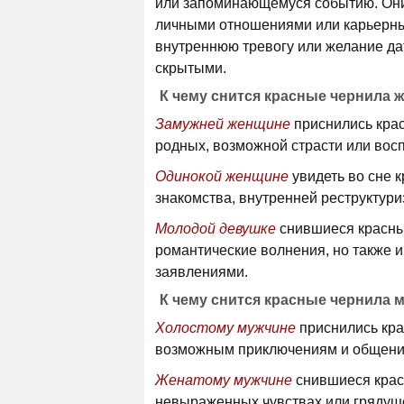
или запоминающемуся событию. Они 
личными отношениями или карьерны
внутреннюю тревогу или желание да
скрытыми.
К чему снится красные чернила 
Замужней женщине
приснились крас
родных, возможной страсти или во
Одинокой женщине
увидеть во сне 
знакомства, внутренней реструктури
Молодой девушке
снившиеся красные
романтические волнения, но также 
заявлениями.
К чему снится красные чернила 
Холостому мужчине
приснились кра
возможным приключениям и общени
Женатому мужчине
снившиеся крас
невыраженных чувствах или грядуще