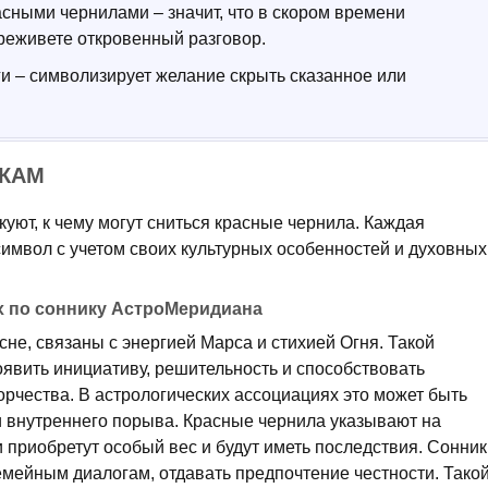
сными чернилами – значит, что в скором времени
реживете откровенный разговор.
и – символизирует желание скрыть сказанное или
.
ИКАМ
уют, к чему могут сниться красные чернила. Каждая
имвол с учетом своих культурных особенностей и духовных
х по соннику АстроМеридиана
не, связаны с энергией Марса и стихией Огня. Такой
оявить инициативу, решительность и способствовать
рчества. В астрологических ассоциациях это может быть
 внутреннего порыва. Красные чернила указывают на
 приобретут особый вес и будут иметь последствия. Сонник
емейным диалогам, отдавать предпочтение честности. Тако