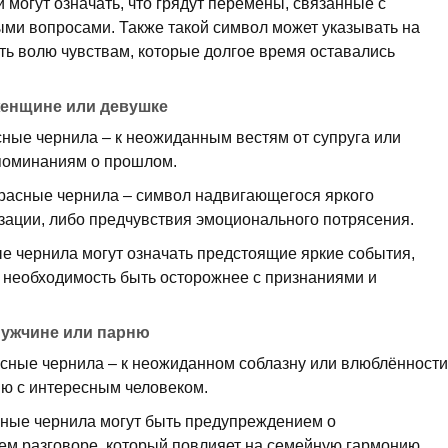
могут означать, что грядут перемены, связанные с
ми вопросами. Также такой символ может указывать на
ть волю чувствам, которые долгое время оставались
женщине или девушке
ные чернила – к неожиданным вестям от супруга или
споминаниям о прошлом.
красные чернила – символ надвигающегося яркого
зации, либо предчувствия эмоционального потрясения.
 чернила могут означать предстоящие яркие события,
и необходимость быть осторожнее с признаниями и
мужчине или парню
сные чернила – к неожиданном соблазну или влюблённости
ю с интересным человеком.
ные чернила могут быть предупреждением о
м разговоре, который повлияет на семейную гармонию.