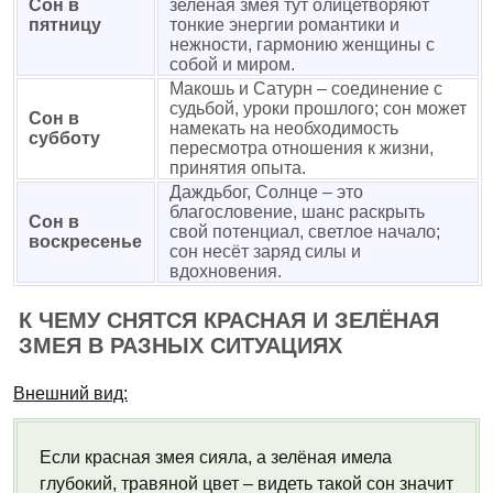
Сон в
зеленая змея тут олицетворяют
пятницу
тонкие энергии романтики и
нежности, гармонию женщины с
собой и миром.
Макошь и Сатурн – соединение с
судьбой, уроки прошлого; сон может
Сон в
намекать на необходимость
субботу
пересмотра отношения к жизни,
принятия опыта.
Даждьбог, Солнце – это
благословение, шанс раскрыть
Сон в
свой потенциал, светлое начало;
воскресенье
сон несёт заряд силы и
вдохновения.
К ЧЕМУ СНЯТСЯ КРАСНАЯ И ЗЕЛЁНАЯ
ЗМЕЯ В РАЗНЫХ СИТУАЦИЯХ
Внешний вид:
Если красная змея сияла, а зелёная имела
глубокий, травяной цвет – видеть такой сон значит