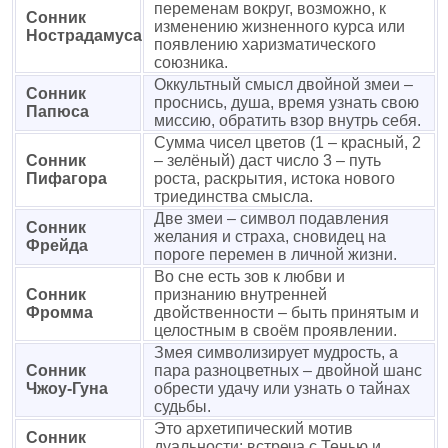
переменам вокруг, возможно, к
Сонник
изменению жизненного курса или
Нострадамуса
появлению харизматического
союзника.
Оккультный смысл двойной змеи –
Сонник
проснись, душа, время узнать свою
Папюса
миссию, обратить взор внутрь себя.
Сумма чисел цветов (1 – красный, 2
Сонник
– зелёный) даст число 3 – путь
Пифагора
роста, раскрытия, истока нового
триединства смысла.
Две змеи – символ подавления
Сонник
желания и страха, сновидец на
Фрейда
пороге перемен в личной жизни.
Во сне есть зов к любви и
Сонник
признанию внутренней
Фромма
двойственности – быть принятым и
целостным в своём проявлении.
Змея символизирует мудрость, а
Сонник
пара разноцветных – двойной шанс
Чжоу-Гуна
обрести удачу или узнать о тайнах
судьбы.
Это архетипический мотив
Сонник
дуальности: встреча с Тенью и