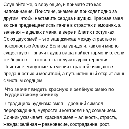
Слушайте же, о верующие, и примите это как
напоминание. Поистине, знамения приходят одно за
другим, чтобы наставить сердца ищущих. Красная змея
во сне предвещает испытание в страстях и эмоциях, а
зеленая – в делах имана, в вере и благих поступках.
Союз двух змей – это ваш джихад между страстью и
покорностью Аллаху. Если вы увидели, как они мирно
существуют – значит, душа ваша найдет гармонию, если
же борются – готовьтесь получить урок терпения.
Поистине, минутные затмения страстей очищаются
преданностью и молитвой, а путь истинный открыт лишь
с чистым сердцем.
Что значит видеть красную и зелёную змею по
Буддистскому соннику
В традициях буддизма змея – древний символ
перерождения, мудрости и контроля над сознанием.
Сонник указывает: красная змея – алчность, страсть,
жажда; зелёная – равновесие, сострадание, рост.