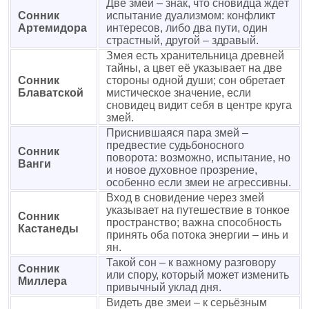
Две змеи – знак, что сновидца ждёт
Сонник
испытание дуализмом: конфликт
Артемидора
интересов, либо два пути, один
страстный, другой – здравый.
Змея есть хранительница древней
тайны, а цвет её указывает на две
Сонник
стороны одной души; сон обретает
Блаватской
мистическое значение, если
сновидец видит себя в центре круга
змей.
Приснившаяся пара змей –
предвестие судьбоносного
Сонник
поворота: возможно, испытание, но
Ванги
и новое духовное прозрение,
особенно если змеи не агрессивны.
Вход в сновидение через змей
указывает на путешествие в тонкое
Сонник
пространство; важна способность
Кастанеды
принять оба потока энергии – инь и
ян.
Такой сон – к важному разговору
Сонник
или спору, который может изменить
Миллера
привычный уклад дня.
Видеть две змеи – к серьёзным