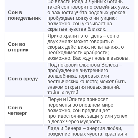
Во власти Родa и Лунных богинь
такой сон говорит о семейных узах,
Сон в
о важности учёта родовых уроков,
понедельник
пробуждает мягкую интуицию;
возможно, сон указывает на
скрытые чувства близких.
Ярило хранит этот день – сон о
двух змеях может говорить о
Сон во
скорых действиях, испытаниях, о
вторник
необходимости храбрости;
возможно, Вас ждут новые вызовы.
Под покровительством Велеса –
пробуждение внутреннего
волшебника, торговых или
Сон в среду
вестнических качеств; может быть
знаком открытия новых знаний,
тайных путей.
Перун и Юпитер приносят
перемены во внешнем мире;
Сон в
возможно, сон предвещает
четверг
противостояние, защиту или успех
в делах через мудрость.
Лада и Венера – энергия любви,
рождение новых чувств: красная и