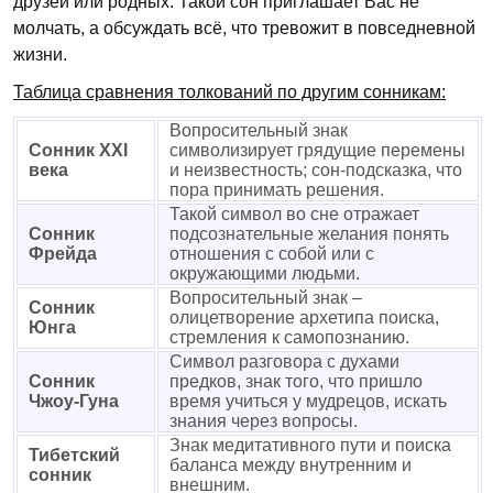
друзей или родных. Такой сон приглашает Вас не
молчать, а обсуждать всё, что тревожит в повседневной
жизни.
Таблица сравнения толкований по другим сонникам:
Вопросительный знак
Сонник XXI
символизирует грядущие перемены
века
и неизвестность; сон-подсказка, что
пора принимать решения.
Такой символ во сне отражает
Сонник
подсознательные желания понять
Фрейда
отношения с собой или с
окружающими людьми.
Вопросительный знак –
Сонник
олицетворение архетипа поиска,
Юнга
стремления к самопознанию.
Символ разговора с духами
Сонник
предков, знак того, что пришло
Чжоу-Гуна
время учиться у мудрецов, искать
знания через вопросы.
Знак медитативного пути и поиска
Тибетский
баланса между внутренним и
сонник
внешним.