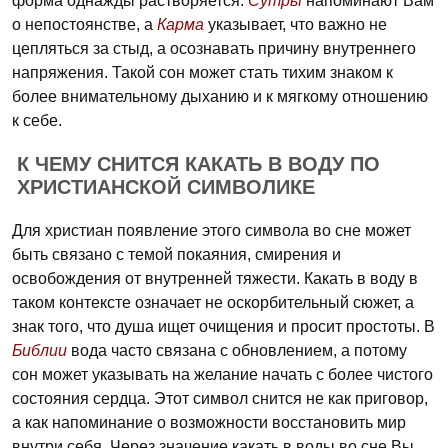
форма однажды растворяется.
Сутры
напоминают Вам
о непостоянстве, а
Карма
указывает, что важно не
цепляться за стыд, а осознавать причину внутреннего
напряжения. Такой сон может стать тихим знаком к
более внимательному дыханию и к мягкому отношению
к себе.
К ЧЕМУ СНИТСЯ КАКАТЬ В ВОДУ ПО
ХРИСТИАНСКОЙ СИМВОЛИКЕ
Для христиан появление этого символа во сне может
быть связано с темой покаяния, смирения и
освобождения от внутренней тяжести. Какать в воду в
таком контексте означает не оскорбительный сюжет, а
знак того, что душа ищет очищения и просит простоты. В
Библии
вода часто связана с обновлением, а потому
сон может указывать на желание начать с более чистого
состояния сердца. Этот символ снится не как приговор,
а как напоминание о возможности восстановить мир
внутри себя. Через значение какать в воды во сне Вы