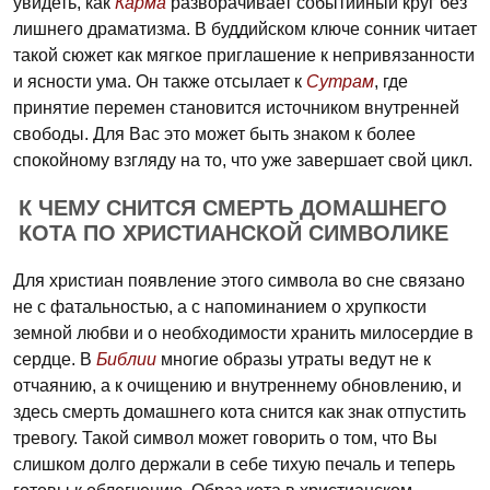
увидеть, как
Карма
разворачивает событийный круг без
лишнего драматизма. В буддийском ключе сонник читает
такой сюжет как мягкое приглашение к непривязанности
и ясности ума. Он также отсылает к
Сутрам
, где
принятие перемен становится источником внутренней
свободы. Для Вас это может быть знаком к более
спокойному взгляду на то, что уже завершает свой цикл.
К ЧЕМУ СНИТСЯ СМЕРТЬ ДОМАШНЕГО
КОТА ПО ХРИСТИАНСКОЙ СИМВОЛИКЕ
Для христиан появление этого символа во сне связано
не с фатальностью, а с напоминанием о хрупкости
земной любви и о необходимости хранить милосердие в
сердце. В
Библии
многие образы утраты ведут не к
отчаянию, а к очищению и внутреннему обновлению, и
здесь смерть домашнего кота снится как знак отпустить
тревогу. Такой символ может говорить о том, что Вы
слишком долго держали в себе тихую печаль и теперь