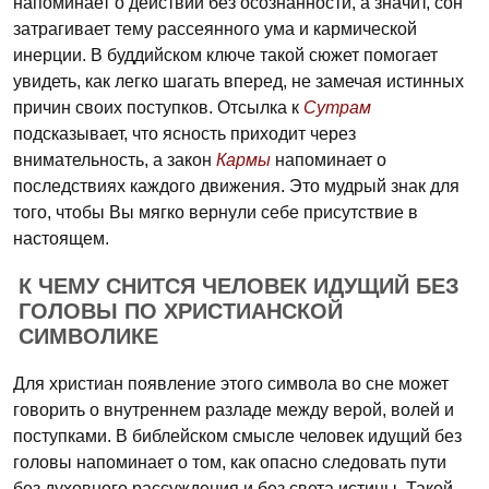
напоминает о действии без осознанности, а значит, сон
затрагивает тему рассеянного ума и кармической
инерции. В буддийском ключе такой сюжет помогает
увидеть, как легко шагать вперед, не замечая истинных
причин своих поступков. Отсылка к
Сутрам
подсказывает, что ясность приходит через
внимательность, а закон
Кармы
напоминает о
последствиях каждого движения. Это мудрый знак для
того, чтобы Вы мягко вернули себе присутствие в
настоящем.
К ЧЕМУ СНИТСЯ ЧЕЛОВЕК ИДУЩИЙ БЕЗ
ГОЛОВЫ ПО ХРИСТИАНСКОЙ
СИМВОЛИКЕ
Для христиан появление этого символа во сне может
говорить о внутреннем разладе между верой, волей и
поступками. В библейском смысле человек идущий без
головы напоминает о том, как опасно следовать пути
без духовного рассуждения и без света истины. Такой