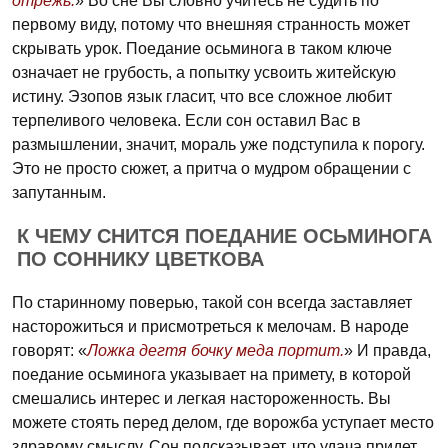
отрежь.
» Во сне Вы словно учитесь не судить по
первому виду, потому что внешняя странность может
скрывать урок. Поедание осьминога в таком ключе
означает не грубость, а попытку усвоить житейскую
истину. Эзопов язык гласит, что все сложное любит
терпеливого человека. Если сон оставил Вас в
размышлении, значит, мораль уже подступила к порогу.
Это не просто сюжет, а притча о мудром обращении с
запутанным.
К ЧЕМУ СНИТСЯ ПОЕДАНИЕ ОСЬМИНОГА
ПО СОННИКУ ЦВЕТКОВА
По старинному поверью, такой сон всегда заставляет
насторожиться и присмотреться к мелочам. В народе
говорят: «
Ложка дегтя бочку меда портит.
» И правда,
поедание осьминога указывает на примету, в которой
смешались интерес и легкая настороженность. Вы
можете стоять перед делом, где ворожба уступает место
здравому смыслу. Сон подсказывает, что удача придет