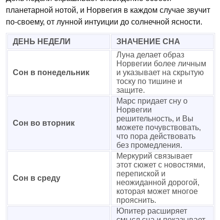
планетарной нотой, и Норвегия в каждом случае звучит
по-своему, от лунной интуиции до солнечной ясности.
ДЕНЬ НЕДЕЛИ
ЗНАЧЕНИЕ СНА
Луна делает образ
Норвегии более личным
Сон в понедельник
и указывает на скрытую
тоску по тишине и
защите.
Марс придает сну о
Норвегии
решительность, и Вы
Сон во вторник
можете почувствовать,
что пора действовать
без промедления.
Меркурий связывает
этот сюжет с новостями,
перепиской и
Сон в среду
неожиданной дорогой,
которая может многое
прояснить.
Юпитер расширяет
смысл сна и показывает,