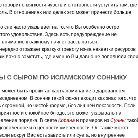
з говорит о мягкости чувств и о готовности уступить там, где
оль. В отношениях или делах это может принести больше
о сне часто указывает на то, что Вы особенно остро
стого удовольствия. Здесь есть предупреждение не
е внимание к важному начнет рассыпаться.
 нередко отражает краткую тревогу из-за нехватки ресурсов
 Вам важно заметить, где именно Вы давно не пополняли сво
НЫ С СЫРОМ ПО ИСЛАМСКОМУ СОННИКУ
 может быть прочитан как напоминание о дарованном
седневном. В сонник такой сюжет входит как знак того, что
 скромной, но чистой форме, без лишней показности. Если
риятное и спокойное блюдо, это может указывать на
овление порядка. В свете
Корана
и примеров из
Сунны
тако
дозволенное и о ценности умеренности. Он также может
если вокруг Вас есть зависть или суета, но внутреннее