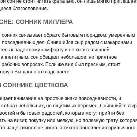
ой сон не стоит читать фатально, он лишь мягко приглашае
щиеся благословения.
СНЕ: СОННИК МИЛЛЕРА
т сонник связывает образ с бытовым порядком, умеренным
й повседневных дел. Снившийся сыр рядом с макаронами
итесь к надежному комфорту и не хотите лишней
 аппетитным, сон обещает небольшое, но приятное
 рабочих вопросах. Если же вид был пресным, стоит
оторую Вы давно откладываете.
В СОННИКЕ ЦВЕТКОВА
ащает внимание на простые знаки повседневности, и
ак образ небольших, но ощутимых перемен. Снившийся сыр
остей и бытовых радостей, которые могут прийти без
ь на визит, покупку или мелкую, но полезную трату, котора
то чаще символ не риска, а тихого обновления привычного