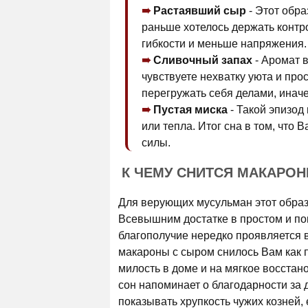
Растаявший сыр
- Этот обра
раньше хотелось держать контр
гибкости и меньше напряжения.
Сливочный запах
- Аромат в
чувствуете нехватку уюта и про
перегружать себя делами, инач
Пустая миска
- Такой эпизод
или тепла. Итог сна в том, что
силы.
К ЧЕМУ СНИТСЯ МАКАРО
Для верующих мусульман этот образ
Всевышним достатке в простом и пов
благополучие нередко проявляется в
макароны с сыром снилось Вам как п
милость в доме и на мягкое восстан
сон напоминает о благодарности за 
показывать хрупкость чужих козней, 