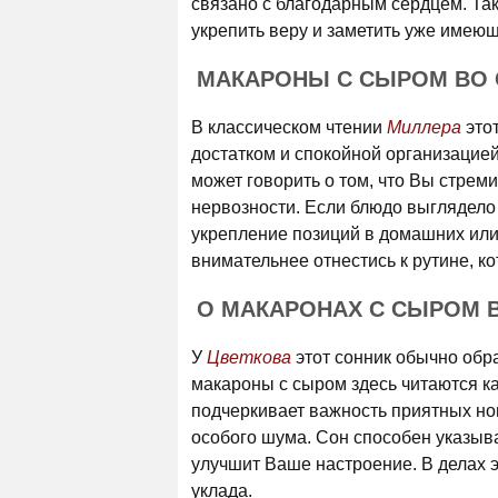
связано с благодарным сердцем. Так
укрепить веру и заметить уже имею
МАКАРОНЫ С СЫРОМ ВО 
В классическом чтении
Миллера
это
достатком и спокойной организацие
может говорить о том, что Вы стрем
нервозности. Если блюдо выглядело
укрепление позиций в домашних или
внимательнее отнестись к рутине, к
О МАКАРОНАХ С СЫРОМ 
У
Цветкова
этот сонник обычно обр
макароны с сыром здесь читаются к
подчеркивает важность приятных нов
особого шума. Сон способен указыват
улучшит Ваше настроение. В делах э
уклада.