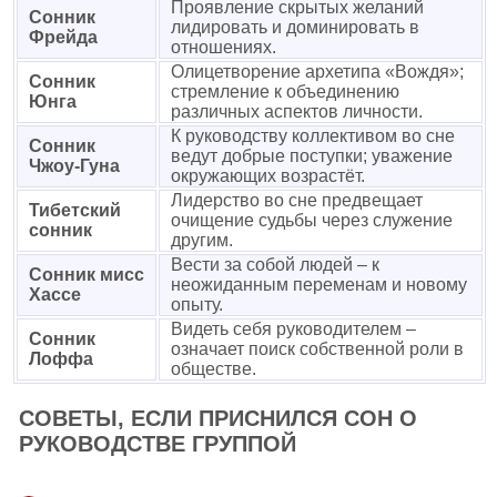
Проявление скрытых желаний
Сонник
лидировать и доминировать в
Фрейда
отношениях.
Олицетворение архетипа «Вождя»;
Сонник
стремление к объединению
Юнга
различных аспектов личности.
К руководству коллективом во сне
Сонник
ведут добрые поступки; уважение
Чжоу-Гуна
окружающих возрастёт.
Лидерство во сне предвещает
Тибетский
очищение судьбы через служение
сонник
другим.
Вести за собой людей – к
Сонник мисс
неожиданным переменам и новому
Хассе
опыту.
Видеть себя руководителем –
Сонник
означает поиск собственной роли в
Лоффа
обществе.
СОВЕТЫ, ЕСЛИ ПРИСНИЛСЯ СОН О
РУКОВОДСТВЕ ГРУППОЙ