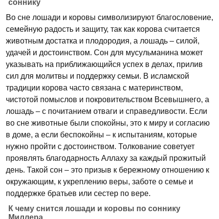
соннику
Во сне лошади и коровы символизируют благословение,
семейную радость и защиту, так как корова считается
животным достатка и плодородия, а лошадь – силой,
удачей и достоинством. Сон для мусульманина может
указывать на приближающийся успех в делах, прилив
сил для молитвы и поддержку семьи. В исламской
традиции корова часто связана с материнством,
чистотой помыслов и покровительством Всевышнего, а
лошадь – с почитанием отваги и справедливости. Если
во сне животные были спокойны, это к миру и согласию
в доме, а если беспокойны – к испытаниям, которые
нужно пройти с достоинством. Толкование советует
проявлять благодарность Аллаху за каждый прожитый
день. Такой сон – это призыв к бережному отношению к
окружающим, к укреплению веры, заботе о семье и
поддержке братьев или сестер по вере.
К чему снится лошади и коровы по соннику
Миллера