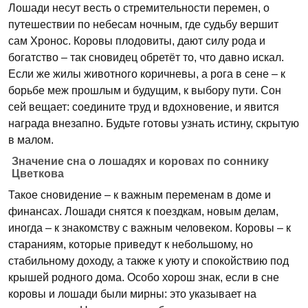
Лошади несут весть о стремительности перемен, о
путешествии по небесам ночным, где судьбу вершит
сам Хронос. Коровы плодовиты, дают силу рода и
богатство – так сновидец обретёт то, что давно искал.
Если же жилы животного коричневы, а рога в сене – к
борьбе меж прошлым и будущим, к выбору пути. Сон
сей вещает: соедините труд и вдохновение, и явится
награда внезапно. Будьте готовы узнать истину, скрытую
в малом.
Значение сна о лошадях и коровах по соннику
Цветкова
Такое сновидение – к важным переменам в доме и
финансах. Лошади снятся к поездкам, новым делам,
иногда – к знакомству с важным человеком. Коровы – к
стараниям, которые приведут к небольшому, но
стабильному доходу, а также к уюту и спокойствию под
крышей родного дома. Особо хорош знак, если в сне
коровы и лошади были мирны: это указывает на