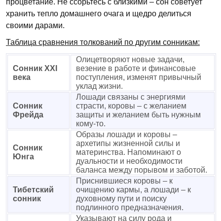
процветание. Не ссорьтесь с близкими – сон советует
хранить тепло домашнего очага и щедро делиться
своими дарами.
Таблица сравнения толкований по другим сонникам:
Олицетворяют новые задачи,
Сонник XXI
везение в работе и финансовые
века
поступления, изменят привычный
уклад жизни.
Лошади связаны с энергиями
Сонник
страсти, коровы – с желанием
Фрейда
защиты и желанием быть нужным
кому-то.
Образы лошади и коровы –
архетипы жизненной силы и
Сонник
материнства. Напоминают о
Юнга
дуальности и необходимости
баланса между порывом и заботой.
Приснившиеся коровы – к
Тибетский
очищению кармы, а лошади – к
сонник
духовному пути и поиску
подлинного предназначения.
Указывают на силу рода и