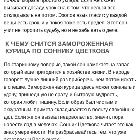
поняли мораль простого уклада. Если же сюжет
вызывает досаду, урок сна в том, что нельзя все
откладывать на потом. Эзопов язык гласит: у каждой
вещи есть срок, и у покоя тоже есть предел. Этот сон
учит не торопить судьбу, но и не забывать о деле.
К ЧЕМУ СНИТСЯ ЗАМОРОЖЕННАЯ
КУРИЦА ПО СОННИКУ ЦВЕТКОВА
По старинному поверью, такой сон намекает на запас,
который еще пригодится в хозяйстве жизни. В народе
говорят: лучше лишний раз приберечь, чем потом искать
в спешке. Замороженная курица здесь может означать и
удачу, пришедшую не сразу, и бытовую мудрость,
которая любит тишину. Если образ был чистым и
аккуратным, примета складывается в пользу спокойных
дел. Если же он вызвал недовольство, значит, пора
навести лад в мелочах. Сонник Цветкова читает это как
знак умеренности. Не разбрасывайтесь тем, что уже
оказалось у Вас в руках.