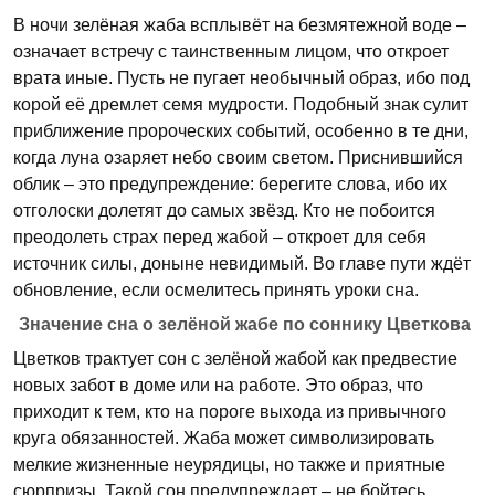
В ночи зелёная жаба всплывёт на безмятежной воде –
означает встречу с таинственным лицом, что откроет
врата иные. Пусть не пугает необычный образ, ибо под
корой её дремлет семя мудрости. Подобный знак сулит
приближение пророческих событий, особенно в те дни,
когда луна озаряет небо своим светом. Приснившийся
облик – это предупреждение: берегите слова, ибо их
отголоски долетят до самых звёзд. Кто не побоится
преодолеть страх перед жабой – откроет для себя
источник силы, доныне невидимый. Во главе пути ждёт
обновление, если осмелитесь принять уроки сна.
Значение сна о зелёной жабе по соннику Цветкова
Цветков трактует сон с зелёной жабой как предвестие
новых забот в доме или на работе. Это образ, что
приходит к тем, кто на пороге выхода из привычного
круга обязанностей. Жаба может символизировать
мелкие жизненные неурядицы, но также и приятные
сюрпризы. Такой сон предупреждает – не бойтесь