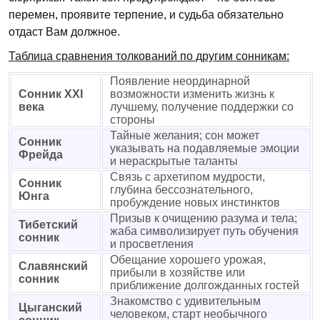
перемен, проявите терпение, и судьба обязательно
отдаст Вам должное.
Таблица сравнения толкований по другим сонникам:
Появление неординарной
Сонник XXI
возможности изменить жизнь к
века
лучшему, получение поддержки со
стороны
Тайные желания; сон может
Сонник
указывать на подавляемые эмоции
Фрейда
и нераскрытые таланты
Связь с архетипом мудрости,
Сонник
глубина бессознательного,
Юнга
пробуждение новых инстинктов
Призыв к очищению разума и тела;
Тибетский
жаба символизирует путь обучения
сонник
и просветления
Обещание хорошего урожая,
Славянский
прибыли в хозяйстве или
сонник
приближение долгожданных гостей
Знакомство с удивительным
Цыганский
человеком, старт необычного