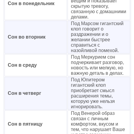
вещим и показывает
Сон в понедельник
скрытую тревогу,
связанную с домашними
делами.
Под Марсом гигантский
клоп говорит о
раздражении и о
Сон во вторник
желании быстрее
справиться с
назойливой помехой.
Под Меркурием сон
подчеркивает разговор,
Сон в среду
новость или мелкую, но
важную деталь в делах.
Под Юпитером
гигантский клоп
приобретает смысл
Сон в четверг
расширения темы,
которую уже нельзя
игнорировать.
Под Венерой образ
связан с личным
Сон в пятницу
комфортом, вкусом и
тем, что нарушает Ваше