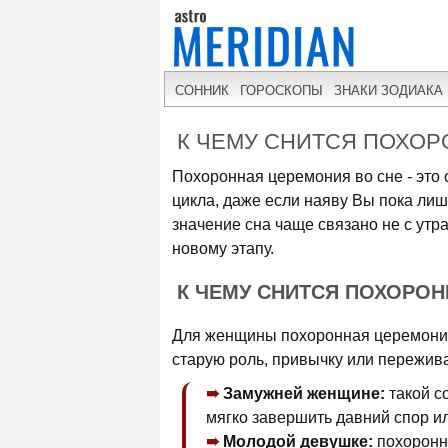
СОННИК
ГОРОСКОПЫ
ЗНАКИ ЗОДИАКА
К ЧЕМУ СНИТСЯ ПОХО
Похоронная церемония во сне - это
цикла, даже если наяву Вы пока лиш
значение сна чаще связано не с утр
новому этапу.
К ЧЕМУ СНИТСЯ ПОХОРО
Для женщины похоронная церемония 
старую роль, привычку или пережива
Замужней женщине:
такой с
мягко завершить давний спор ил
Молодой девушке:
похоронна