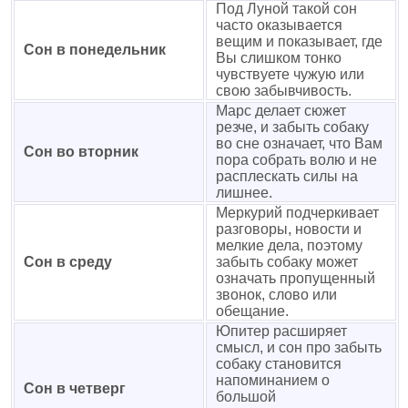
Под Луной такой сон
часто оказывается
вещим и показывает, где
Сон в понедельник
Вы слишком тонко
чувствуете чужую или
свою забывчивость.
Марс делает сюжет
резче, и забыть собаку
во сне означает, что Вам
Сон во вторник
пора собрать волю и не
расплескать силы на
лишнее.
Меркурий подчеркивает
разговоры, новости и
мелкие дела, поэтому
Сон в среду
забыть собаку может
означать пропущенный
звонок, слово или
обещание.
Юпитер расширяет
смысл, и сон про забыть
собаку становится
напоминанием о
Сон в четверг
большой