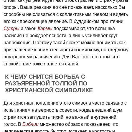
о том, как ум реагирует на поток страстей и страх утраты
опоры. Ваша реакция во сне показывает, насколько Вы
способны не сливаться с коллективным гневом и видеть
его как преходящее явление. В буддийском прочтении
Сутры
и закон
Кармы
подсказывают, что вспышка
насилия не рождает ясности, а лишь усиливает круг
напряжения. Поэтому такой сюжет можно понимать как
приглашение к внимательности и к мягкому, но твердому
внутреннему различению. Для Вас это сон о том, что
спокойствие тоже является силой.
К ЧЕМУ СНИТСЯ БОРЬБА С
РАЗЪЯРЕННОЙ ТОЛПОЙ ПО
ХРИСТИАНСКОЙ СИМВОЛИКЕ
Для христиан появление этого символа часто связано с
испытанием на верность совести, когда внешний шум
стремится заглушить тихий, но важный внутренний
голос. В
Библии
множество образов показывает, что
человеческая ярость быстро иссякает, а кротость и