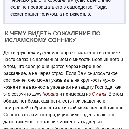
пересмотра. Это хороший импульс к действию,
если не превращать его в самоедство. Тогда
сюжет станет толчком, а не тяжестью.
К ЧЕМУ ВИДЕТЬ СОЖАЛЕНИЕ ПО
ИСЛАМСКОМУ СОННИКУ
Для верующих мусульман образ сожаления в соннике
часто связан с напоминанием о милости Всевышнего и
о том, что сердце очищается через искреннее
раскаяние, а не через страх. Если Вам снилось такое
состояние, оно может указывать на хрупкость чужих
козней и на важность упования на защиту Господа, как
это созвучно духу
Корана
и примерам из
Сунны
. В этом
образе нет безысходности, есть приглашение к
внутренней собранности и мягкой молитвенной тишине.
Сонник в исламской традиции видит здесь знак, что
даже тяжелое сожаление может стать дверью к
лучшему, если сердце обращено к истине. Значение сна