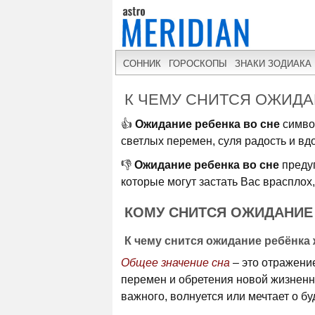
СОННИК
ГОРОСКОПЫ
ЗНАКИ ЗОДИАКА
К ЧЕМУ СНИТСЯ ОЖИДА
👍
Ожидание ребенка во сне
симво
светлых перемен, суля радость и в
👎
Ожидание ребенка во сне
предуп
которые могут застать Вас врасплох,
КОМУ СНИТСЯ ОЖИДАНИЕ 
К чему снится ожидание ребёнка
Общее значение сна
– это отражени
перемен и обретения новой жизненной
важного, волнуется или мечтает о б