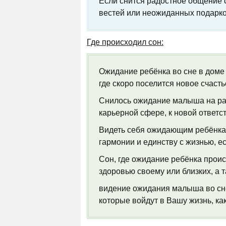
Если снится радостное общение с
вестей или неожиданных подарко
Где происходил сон:
Ожидание ребёнка во сне в доме 
где скоро поселится новое счасть
Снилось ожидание малыша на ра
карьерной сфере, к новой ответ
Видеть себя ожидающим ребёнка н
гармонии и единству с жизнью, е
Сон, где ожидание ребёнка проис
здоровью своему или близких, а 
видение ожидания малыша во сне
которые войдут в Вашу жизнь, ка