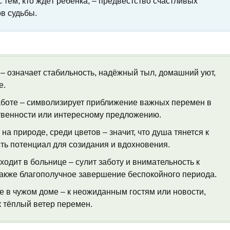
 тем, кто ждёт ребёнка, – предвестство счастливых
в судьбы.
– означает стабильность, надёжный тыл, домашний уют,
е.
боте – символизирует приближение важных перемен в
ственности или интересному предложению.
а природе, среди цветов – значит, что душа тянется к
сть потенциал для созидания и вдохновения.
ходит в больнице – сулит заботу и внимательность к
также благополучное завершение беспокойного периода.
 в чужом доме – к неожиданным гостям или новости,
к тёплый ветер перемен.