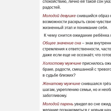
спокойствию, лично ей такой сон ук
радостей.
Молодой девушке
снившийся образ 
возможности раскрыть свою чувстви
жизненный этап и понимание себя.
К чему снится ожидание ребёнка
Общее значение сна
– знак внутрен
стремления к ответственности, част
даже если еще не осознаёт, что готов
Холостому мужчине
приснилось ожи
браке, радости, смешанной с тревог
в судьбе близких?
Женатому мужчине
снившаяся грёз
шагам, укреплению семьи, но и нео
заботливому.
Молодой парень
увидел во сне ожид
желание познакомиться с новым нач