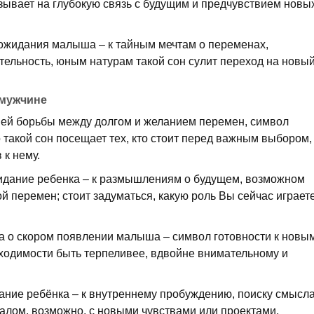
азывает на глубокую связь с будущим и предчувствием новы
ожидания малыша – к тайным мечтам о переменах,
тельность, юным натурам такой сон сулит переход на новы
 мужчине
ней борьбы между долгом и желанием перемен, символ
о такой сон посещает тех, кто стоит перед важным выбором,
 к нему.
дание ребенка – к размышлениям о будущем, возможном
ой перемен; стоит задуматься, какую роль Вы сейчас играет
а о скором появлении малыша – символ готовности к новы
бходимости быть терпеливее, вдвойне внимательному и
ание ребёнка – к внутреннему пробуждению, поиску смысла
алом, возможно, с новыми чувствами или проектами.