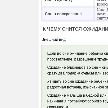
взрос
Свет 
Сон в воскресенье
начин
снитс
К ЧЕМУ СНИТСЯ ОЖИДАНИ
Внешний вид:
Если во сне ожидание ребёнка свя
просветление, разрешение трудн
Ожидание близнецов во сне – си
сразу два подарка судьбы или ве
Увидеть во сне ожидание ребёнка
радостная встреча, изысканное з
Ожидание малыша в бедной или г
начинания потребуют особого тру
скромности.