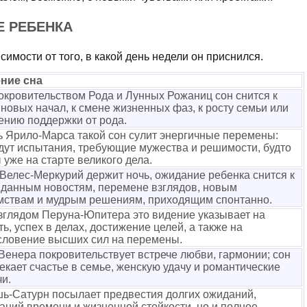
Е РЕБЕНКА
имости от того, в какой день недели он приснился.
ние сна
окровительством Рода и Лунных Рожаниц сон снится к
 новых начал, к смене жизненных фаз, к росту семьи или
ению поддержки от рода.
ь Ярило-Марса такой сон сулит энергичные перемены:
дут испытания, требующие мужества и решимости, будто
 уже на старте великого дела.
 Велес-Меркурий держит ночь, ожидание ребенка снится к
данным новостям, перемене взглядов, новым
мствам и мудрым решениям, приходящим спонтанно.
зглядом Перуна-Юпитера это видение указывает на
ть, успех в делах, достижение целей, а также на
словение высших сил на перемены.
Венера покровительствует встрече любви, гармонии; сон
екает счастье в семье, женскую удачу и романтические
чи.
ь-Сатурн посылает предвестия долгих ожиданий,
аний времени и жизненной стойкости, но и полное