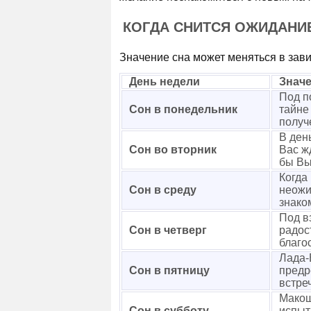
КОГДА СНИТСЯ ОЖИДАНИ
Значение сна может меняться в завис
День недели
Значе
Под п
Сон в понедельник
тайне
получ
В ден
Сон во вторник
Вас ж
бы Вы
Когда
Сон в среду
неожи
знако
Под в
Сон в четверг
радос
благо
Лада-
Сон в пятницу
предр
встре
Макош
Сон в субботу
испыт