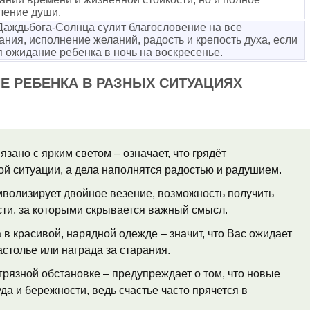
ление души.
Даждьбога-Солнца сулит благословение на все
ания, исполнение желаний, радость и крепость духа, если
я ожидание ребенка в ночь на воскресенье.
Е РЕБЕНКА В РАЗНЫХ СИТУАЦИЯХ
зано с ярким светом – означает, что грядёт
ой ситуации, а дела наполнятся радостью и радушием.
мволизирует двойное везение, возможность получить
сти, за которыми скрывается важный смысл.
 в красивой, нарядной одежде – значит, что Вас ожидает
астолье или награда за старания.
рязной обстановке – предупреждает о том, что новые
да и бережности, ведь счастье часто прячется в