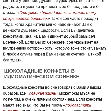
светлом утешении. Духовный урок здесь не в отказе от
радости, а в умении принимать ее без жадности и без
страха. «
Кто умеет благодарить за малое, тому
открывается большее.
» Такой сон часто приходит
тогда, когда Хранители мягко напоминают Вам о
ценности душевной щедрости. Если Вы делитесь
конфетами, значит, Вами движет добрый замысел
Вселенной. Если Вы их бережете, сон указывает на
внутреннюю осторожность, которую тоже стоит уважать.
В любом случае перед Вами знак не суетной, а тихой
благодати.
ШОКОЛАДНЫЕ КОНФЕТЫ В
ИДИОМАТИЧЕСКОМ СОННИКЕ
Шоколадные конфеты во сне говорят с Вами языком
образов, где «
сладкая жизнь
» может оказаться не
лозунгом, а очень личным состоянием. Если конфеты
манят, это знак, что Вы не прочь «
подсластить