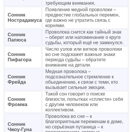
требующим внимания.
Появление медной проволоки –
Сонник
предвестие глобальных перемен,
Нострадамуса
где важно не утратить связь с
корнями.
Проволока снится как тайный знак
Сонник
– оберег или напоминание о круге
Папюса
судьбы, который ещё не замкнулся.
Число узлов или витков проволоки
Сонник
во сне подскажет важные знаки
Пифагора
периода судьбы – обратите
внимание на детали.
Медная проволока –
Сонник
подсознательное стремление к
Фрейда
объединению, к связи с теми, кто
вызывает сильные эмоции.
Такой сон говорит о поиске
Сонник
близости, попытках «сплести» себя
Фромма
с другим человеком или
коллективом.
Проволока во сне – к
благоприятным переменам в доме,
Сонник
но серьёзная путаница – к
Чжоу-Гуна