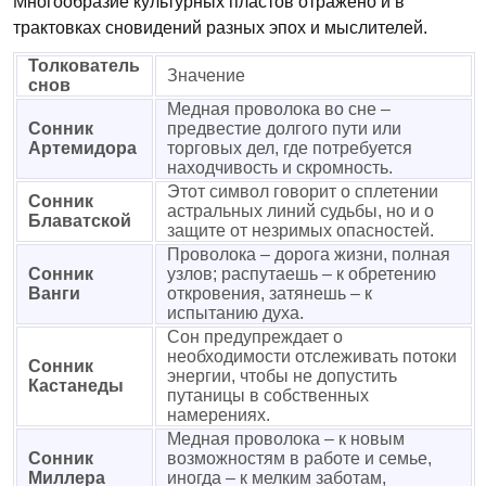
Многообразие культурных пластов отражено и в
трактовках сновидений разных эпох и мыслителей.
Толкователь
Значение
снов
Медная проволока во сне –
Сонник
предвестие долгого пути или
Артемидора
торговых дел, где потребуется
находчивость и скромность.
Этот символ говорит о сплетении
Сонник
астральных линий судьбы, но и о
Блаватской
защите от незримых опасностей.
Проволока – дорога жизни, полная
Сонник
узлов; распутаешь – к обретению
Ванги
откровения, затянешь – к
испытанию духа.
Сон предупреждает о
необходимости отслеживать потоки
Сонник
энергии, чтобы не допустить
Кастанеды
путаницы в собственных
намерениях.
Медная проволока – к новым
Сонник
возможностям в работе и семье,
Миллера
иногда – к мелким заботам,