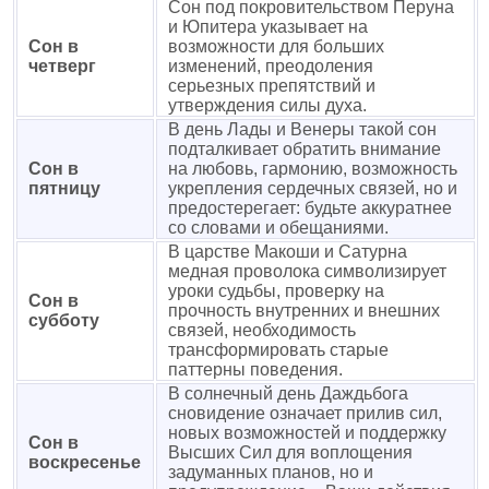
Сон под покровительством Перуна
и Юпитера указывает на
Сон в
возможности для больших
четверг
изменений, преодоления
серьезных препятствий и
утверждения силы духа.
В день Лады и Венеры такой сон
подталкивает обратить внимание
Сон в
на любовь, гармонию, возможность
пятницу
укрепления сердечных связей, но и
предостерегает: будьте аккуратнее
со словами и обещаниями.
В царстве Макоши и Сатурна
медная проволока символизирует
уроки судьбы, проверку на
Сон в
прочность внутренних и внешних
субботу
связей, необходимость
трансформировать старые
паттерны поведения.
В солнечный день Даждьбога
сновидение означает прилив сил,
новых возможностей и поддержку
Сон в
Высших Сил для воплощения
воскресенье
задуманных планов, но и