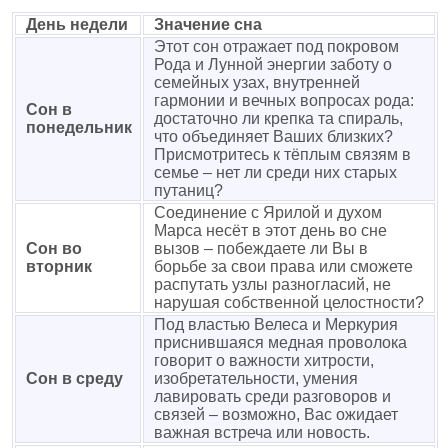
День недели
Значение сна
Этот сон отражает под покровом
Рода и Лунной энергии заботу о
семейных узах, внутренней
гармонии и вечных вопросах рода:
Сон в
достаточно ли крепка та спираль,
понедельник
что объединяет Ваших близких?
Присмотритесь к тёплым связям в
семье – нет ли среди них старых
путаниц?
Соединение с Ярилой и духом
Марса несёт в этот день во сне
Сон во
вызов – побеждаете ли Вы в
вторник
борьбе за свои права или сможете
распутать узлы разногласий, не
нарушая собственной целостности?
Под властью Велеса и Меркурия
приснившаяся медная проволока
говорит о важности хитрости,
Сон в среду
изобретательности, умения
лавировать среди разговоров и
связей – возможно, Вас ожидает
важная встреча или новость.