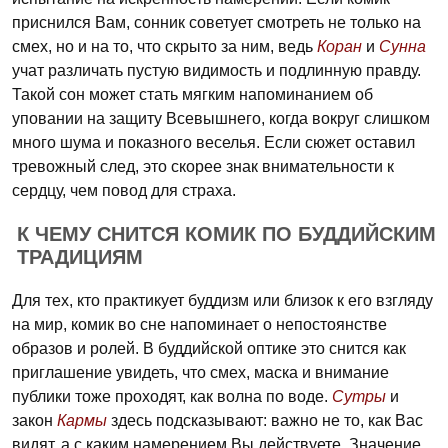
приснился Вам, сонник советует смотреть не только на
смех, но и на то, что скрыто за ним, ведь
Коран
и
Сунна
учат различать пустую видимость и подлинную правду.
Такой сон может стать мягким напоминанием об
уповании на защиту Всевышнего, когда вокруг слишком
много шума и показного веселья. Если сюжет оставил
тревожный след, это скорее знак внимательности к
сердцу, чем повод для страха.
К ЧЕМУ СНИТСЯ КОМИК ПО БУДДИЙСКИМ
ТРАДИЦИЯМ
Для тех, кто практикует буддизм или близок к его взгляду
на мир, комик во сне напоминает о непостоянстве
образов и ролей. В буддийской оптике это снится как
приглашение увидеть, что смех, маска и внимание
публики тоже проходят, как волна по воде.
Сутры
и
закон
Кармы
здесь подсказывают: важно не то, как Вас
видят, а с каким намерением Вы действуете. Значение