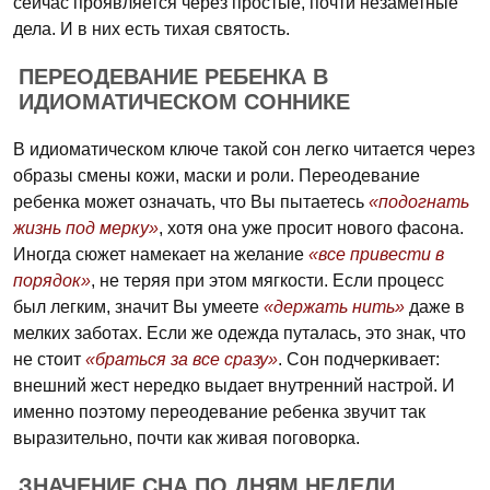
сейчас проявляется через простые, почти незаметные
дела. И в них есть тихая святость.
ПЕРЕОДЕВАНИЕ РЕБЕНКА В
ИДИОМАТИЧЕСКОМ СОННИКЕ
В идиоматическом ключе такой сон легко читается через
образы смены кожи, маски и роли. Переодевание
ребенка может означать, что Вы пытаетесь
«подогнать
жизнь под мерку»
, хотя она уже просит нового фасона.
Иногда сюжет намекает на желание
«все привести в
порядок»
, не теряя при этом мягкости. Если процесс
был легким, значит Вы умеете
«держать нить»
даже в
мелких заботах. Если же одежда путалась, это знак, что
не стоит
«браться за все сразу»
. Сон подчеркивает:
внешний жест нередко выдает внутренний настрой. И
именно поэтому переодевание ребенка звучит так
выразительно, почти как живая поговорка.
ЗНАЧЕНИЕ СНА ПО ДНЯМ НЕДЕЛИ