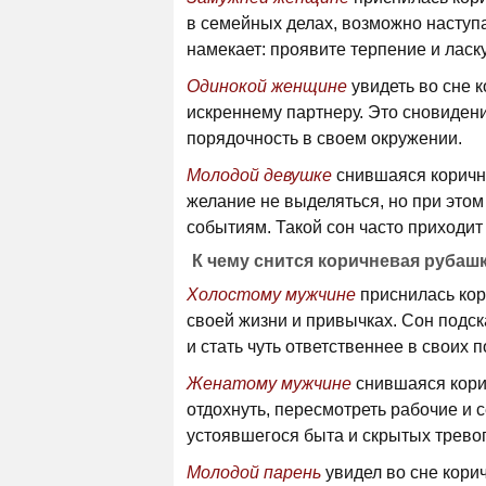
в семейных делах, возможно наступа
намекает: проявите терпение и ласк
Одинокой женщине
увидеть во сне 
искреннему партнеру. Это сновиден
порядочность в своем окружении.
Молодой девушке
снившаяся коричн
желание не выделяться, но при этом
событиям. Такой сон часто приходит
К чему снится коричневая рубаш
Холостому мужчине
приснилась кор
своей жизни и привычках. Сон подс
и стать чуть ответственнее в своих п
Женатому мужчине
снившаяся кори
отдохнуть, пересмотреть рабочие и 
устоявшегося быта и скрытых тревог
Молодой парень
увидел во сне кори