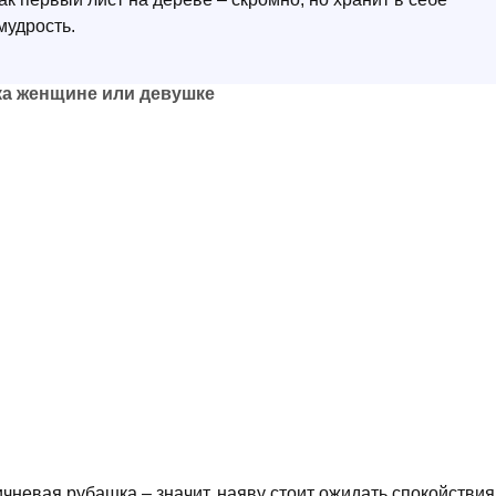
мудрость.
ка женщине или девушке
чневая рубашка – значит, наяву стоит ожидать спокойствия