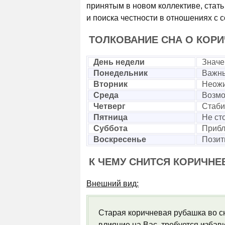
принятым в новом коллективе, стать
и поиска честности в отношениях с с
ТОЛКОВАНИЕ СНА О КОР
День недели
Значе
Понедельник
Важны
Вторник
Неожи
Среда
Возмо
Четверг
Стаби
Пятница
Не ст
Суббота
Прибл
Воскресенье
Позит
К ЧЕМУ СНИТСЯ КОРИЧНЕ
Внешний вид:
Старая коричневая рубашка во с
влияние на Вас, требуется избав