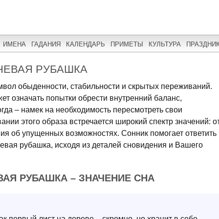
ИМЕНА
ГАДАНИЯ
КАЛЕНДАРЬ
ПРИМЕТЫ
КУЛЬТУРА
ПРАЗДНИ
НЕВАЯ РУБАШКА
имвол обыденности, стабильности и скрытых переживаний.
т означать попытки обрести внутренний баланс,
огда – намек на необходимость пересмотреть свои
нии этого образа встречается широкий спектр значений: о
я об упущенных возможностях. Сонник помогает ответить
невая рубашка, исходя из деталей сновидения и Вашего
ВАЯ РУБАШКА – ЗНАЧЕНИЕ СНА
ак первый лист на дереве – скромно, но хранит в себе