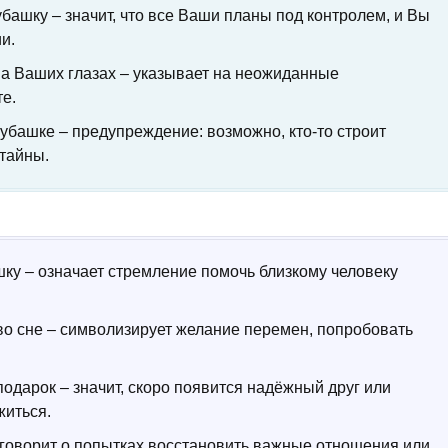
ашку – значит, что все Ваши планы под контролем, и Вы
и.
а Ваших глазах – указывает на неожиданные
те.
убашке – предупреждение: возможно, кто-то строит
 тайны.
ку – означает стремление помочь близкому человеку
о сне – символизирует желание перемен, попробовать
одарок – значит, скоро появится надёжный друг или
житься.
говорит о попытках восстановить важные отношения или