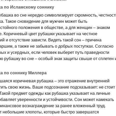
ка по Исламскому соннику
башка во сне нередко символизирует скромность, честност
ка. Такое сновидение для мужчин может быть
стойного положения в обществе, а для женщин – знаком
е. Коричневый цвет рубашки указывает на честное
й и отсутствие зависти. Видеть такой сон – причина
аршим, а также не забывать о добрых поступках. Согласно
вых и усердных, если человек выберет путь праведности
ю рубашку во сне – особый знак защиты свыше от сплетен 
ка по соннику Миллера
шаяся коричневая рубашка – это отражение внутренней
ить свою жизнь. Ваше подсознание подсказывает: не стоит
 Такой предмет одежды как рубашка указывает на личные
обавляет уверенности и устойчивости. Сон может намекать
инансовое вознаграждение за ранее вложенный труд.
т небольшие хлопоты, которые быстро завершатся