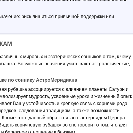
значение: риск лишиться привычной поддержки или
ИКАМ
азличных мировых и эзотерических сонников о том, к чему
убашка. Возможные значения учитывают астрологические,
шке по соннику АстроМеридиана
ая рубашка ассоциируется с влиянием планеты Сатурн и
мволизирует мудрость, усвоенные уроки и жизненный опыт.
вает Вашу устойчивость и крепкую связь с корнями рода.
предков, следовании традициям, а также возможности
 Кроме того, данный образ связан с астероидом Церера –
идеть коричневую рубашку во сне говорит о том, что для
 и бережное отношение к близким.