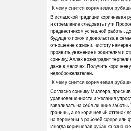
К чему снится коричневая рубаш
В исламской традиции коричневая ру
и стремление следовать пути Проро
предвестником успешной работы, до
будущего покоя и довольства в семь
отношение к жизни, чистоту намерени
проявить уважение к родителям и ст
соннику, Аллах вознаградит терпели
даже в мелочах. Получить коричневу
недоброжелателей.
К чему снится коричневая рубаш
Согласно соннику Миллера, приснив
уравновешенности и желания упрост
взваливать на себя лишние заботы.
границы, а ее коричневый оттенок д
на перемены в рабочей сфере или ф
Иногда коричневая рубашка означае