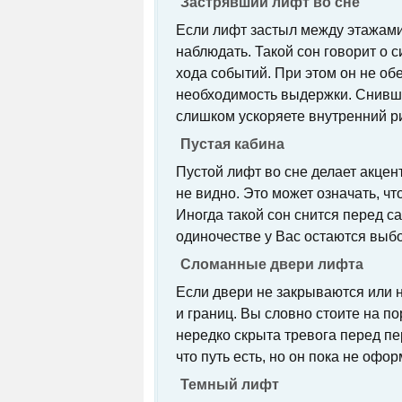
Застрявший лифт во сне
Если лифт застыл между этажами
наблюдать. Такой сон говорит о с
хода событий. При этом он не об
необходимость выдержки. Снивши
слишком ускоряете внутренний р
Пустая кабина
Пустой лифт во сне делает акце
не видно. Это может означать, ч
Иногда такой сон снится перед с
одиночестве у Вас остаются выб
Сломанные двери лифта
Если двери не закрываются или н
и границ. Вы словно стоите на по
нередко скрыта тревога перед пе
что путь есть, но он пока не офо
Темный лифт