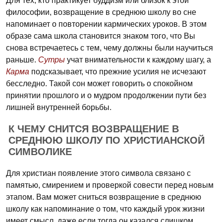
Для тех, кто практикует буддизм или близок к этой
философии, возвращение в среднюю школу во сне
напоминает о повторении кармических уроков. В этом
образе сама школа становится знаком того, что Вы
снова встречаетесь с тем, чему должны были научиться
раньше.
Сутры
учат внимательности к каждому шагу, а
Карма
подсказывает, что прежние усилия не исчезают
бесследно. Такой сон может говорить о спокойном
принятии прошлого и о мудром продолжении пути без
лишней внутренней борьбы.
К ЧЕМУ СНИТСЯ ВОЗВРАЩЕНИЕ В
СРЕДНЮЮ ШКОЛУ ПО ХРИСТИАНСКОЙ
СИМВОЛИКЕ
Для христиан появление этого символа связано с
памятью, смирением и проверкой совести перед новым
этапом. Вам может сниться возвращение в среднюю
школу как напоминание о том, что каждый урок жизни
имеет смысл, даже если тогда он казался слишком