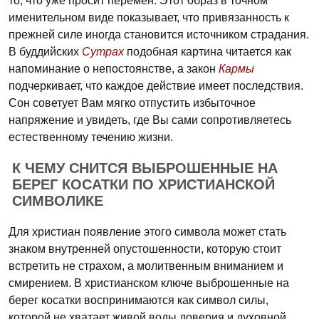
то, что уже просит перемен. Этот образ в точном
именительном виде показывает, что привязанность к
прежней силе иногда становится источником страдания.
В буддийских
Сутрах
подобная картина читается как
напоминание о непостоянстве, а закон
Кармы
подчеркивает, что каждое действие имеет последствия.
Сон советует Вам мягко отпустить избыточное
напряжение и увидеть, где Вы сами сопротивляетесь
естественному течению жизни.
К ЧЕМУ СНИТСЯ ВЫБРОШЕННЫЕ НА
БЕРЕГ КОСАТКИ ПО ХРИСТИАНСКОЙ
СИМВОЛИКЕ
Для христиан появление этого символа может стать
знаком внутренней опустошенности, которую стоит
встретить не страхом, а молитвенным вниманием и
смирением. В христианском ключе выброшенные на
берег косатки воспринимаются как символ силы,
которой не хватает живой воды доверия и духовной