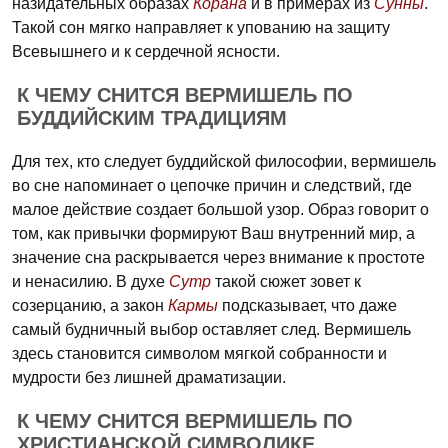
назидательных образах
Корана
и в примерах из
Сунны
.
Такой сон мягко направляет к упованию на защиту
Всевышнего и к сердечной ясности.
К ЧЕМУ СНИТСЯ ВЕРМИШЕЛЬ ПО
БУДДИЙСКИМ ТРАДИЦИЯМ
Для тех, кто следует буддийской философии, вермишель
во сне напоминает о цепочке причин и следствий, где
малое действие создает большой узор. Образ говорит о
том, как привычки формируют Ваш внутренний мир, а
значение сна раскрывается через внимание к простоте
и ненасилию. В духе
Сутр
такой сюжет зовет к
созерцанию, а закон
Кармы
подсказывает, что даже
самый будничный выбор оставляет след. Вермишель
здесь становится символом мягкой собранности и
мудрости без лишней драматизации.
К ЧЕМУ СНИТСЯ ВЕРМИШЕЛЬ ПО
ХРИСТИАНСКОЙ СИМВОЛИКЕ