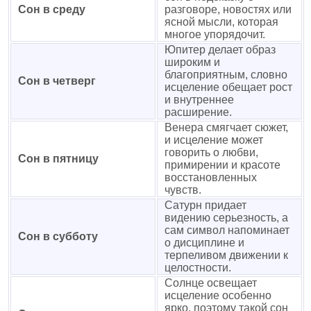
Сон в среду
разговоре, новостях или
ясной мысли, которая
многое упорядочит.
Юпитер делает образ
широким и
благоприятным, словно
Сон в четверг
исцеление обещает рост
и внутреннее
расширение.
Венера смягчает сюжет,
и исцеление может
говорить о любви,
Сон в пятницу
примирении и красоте
восстановленных
чувств.
Сатурн придает
видению серьезность, а
сам символ напоминает
Сон в субботу
о дисциплине и
терпеливом движении к
целостности.
Солнце освещает
исцеление особенно
ярко, поэтому такой сон