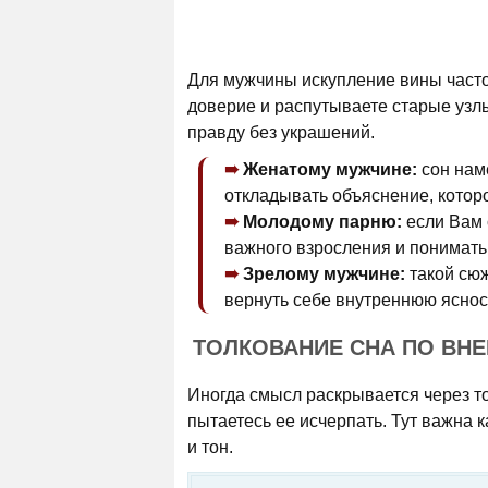
Для мужчины искупление вины часто 
доверие и распутываете старые узлы
правду без украшений.
Женатому мужчине:
сон наме
откладывать объяснение, котор
Молодому парню:
если Вам 
важного взросления и понимать 
Зрелому мужчине:
такой сюж
вернуть себе внутреннюю яснос
ТОЛКОВАНИЕ СНА ПО ВН
Иногда смысл раскрывается через то
пытаетесь ее исчерпать. Тут важна к
и тон.