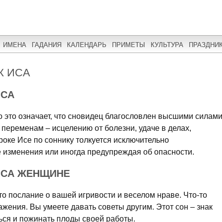
ИМЕНА
ГАДАНИЯ
КАЛЕНДАРЬ
ПРИМЕТЫ
КУЛЬТУРА
ПРАЗДНИ
К ИСА
ИСА
о это означает, что сновидец благословлен высшими силами
 переменам – исцелению от болезни, удаче в делах,
роке Исе по соннику толкуется исключительно
 изменения или иногда предупреждая об опасности.
ИСА ЖЕНЩИНЕ
о послание о вашей игривости и веселом нраве. Что-то
жения. Вы умеете давать советы другим. Этот сон – знак
ься и пожинать плоды своей работы.