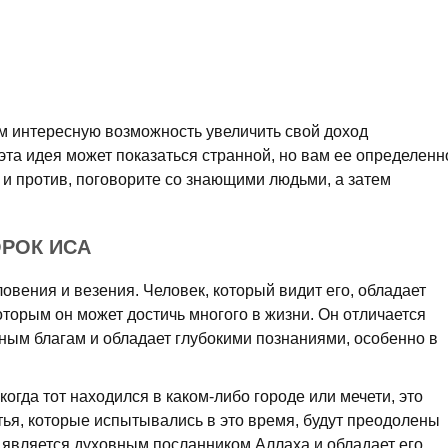
м интересную возможность увеличить свой доход
та идея может показаться странной, но вам ее определенн
а и против, поговорите со знающими людьми, а затем
ОРОК ИСА
словения и везения. Человек, который видит его, обладает
торым он может достичь многого в жизни. Он отличается
ым благам и обладает глубокими познаниями, особенно в
когда тот находился в каком-либо городе или мечети, это
стья, которые испытывались в это время, будут преодолены
н является духовным посланником Аллаха и обладает его