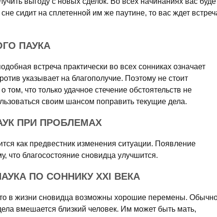
лучить выгоду с новых сделок. Во всех начинаниях вас буде
сне сидит на сплетенной им же паутине, то вас ждет встреч
ОГО ПАУКА
подобная встреча практически во всех сонниках означает
отив указывает на благополучие. Поэтому не стоит
 о том, что только удачное стечение обстоятельств не
ользоваться своим шансом поправить текущие дела.
АУК ПРИ ПРОБЛЕМАХ
ится как предвестник изменения ситуации. Появление
му, что благосостояние сновидца улучшится.
АУКА ПО СОННИКУ XXI ВЕКА
, что в жизни сновидца возможны хорошие перемены. Обычн
 дела вмешается близкий человек. Им может быть мать,