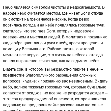
Небо является символом чистоты и недосягаемости. В
народе небо считается местом, где живет Бог и откуда
он смотрит на грехи человеческие. Когда резко
портилась погода и на небе появлялись грозовые тучи,
считалось, что это гнев Бога, который недоволен
поведением и мыслями людей. В молитвах и покаяниях
люди обращают лицо и руки к небу, прося прощения и
помощи у Всевышнего. Райская жизнь, о которой
мечтают все верующие, это жизнь на небесах, отсюда
пошло выражение «счастлив, как на седьмом небе».
Видеть сон, в котором вы беззаботно парите в небе, –
предвестие благополучного разрешения сложных
вопросов; к удаче; к признанию вас невиновным. Видеть
небо, полное тяжелых грозовых туч, которые буквально
лопаются от осадков, но все же не разродятся дождем –
этот сон предупреждает об опасности, которая нависла
над вами; не предпринимайте рискованных шагов; не
доверяйте незнакомцам, потому что это может