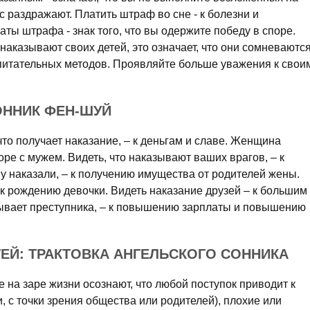
с раздражают. Платить штраф во сне - к болезни и
ы штрафа - знак того, что вы одержите победу в споре.
 наказывают своих детей, это означает, что они сомневаютс
питательных методов. Проявляйте больше уважения к свои
СОННИК ФЕН-ШУЙ
что получает наказание, – к деньгам и славе. Женщина
соре с мужем. Видеть, что наказывают ваших врагов, – к
ну наказали, – к получению имущества от родителей жены.
к рождению девочки. Видеть наказание друзей – к большим
азывает преступника, – к повышению зарплаты и повышению
ЕЙ: ТРАКТОВКА АНГЕЛЬСКОГО СОННИКА
 на заре жизни осознают, что любой поступок приводит к
, с точки зрения общества или родителей), плохие или