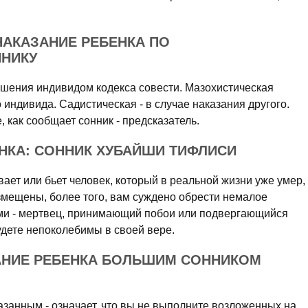
НАКАЗАНИЕ РЕБЕНКА ПО
НИКУ
шения индивидом кодекса совести. Мазохистическая
 индивида. Садистическая - в случае наказания другого.
 как сообщает сонник - предсказатель.
НКА: СОННИК ХУБАЙШИ ТИФЛИСИ
вает или бьет человек, который в реальной жизни уже умер,
озмещены, более того, вам суждено обрести немалое
ами - мертвец, принимающий побои или подвергающийся
будете непоколебимы в своей вере.
АНИЕ РЕБЕНКА БОЛЬШИМ СОННИКОМ
казанным - означает, что вы не выполните возложенных на