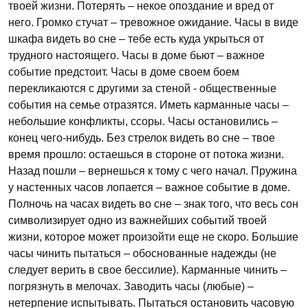
твоей жизни. Потерять – некое опоздание и вред от
него. Громко стучат – тревожное ожидание. Часы в виде
шкафа видеть во сне – тебе есть куда укрыться от
трудного настоящего. Часы в доме бьют – важное
событие предстоит. Часы в доме своем боем
перекликаются с другими за стеной - общественные
события на семье отразятся. Иметь карманные часы –
небольшие конфликты, ссоры. Часы остановились –
конец чего-нибудь. Без стрелок видеть во сне – твое
время прошло: остаешься в стороне от потока жизни.
Назад пошли – вернешься к тому с чего начал. Пружина
у настенных часов лопается – важное событие в доме.
Полночь на часах видеть во сне – знак того, что весь сон
символизирует одно из важнейших событий твоей
жизни, которое может произойти еще не скоро. Большие
часы чинить пытаться – обоснованные надежды (не
следует верить в свое бессилие). Карманные чинить –
погрязнуть в мелочах. Заводить часы (любые) –
нетерпение испытывать. Пытаться остановить часовую