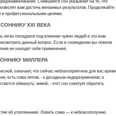
предзнаменование. Снившийся сон указывает на то, что
позволят вам достичь желаемых результатов. Продолжайте
и и профессиональными целями.
СОННИКУ XXI ВЕКА
нь легко попадаете под влияние чужих людей и это вам
ересмотреть данный вопрос. Если в сновидении вы ловили
ения не находят себе применения.
СОННИКУ МИЛЛЕРА
весной, означает, что сейчас неблагоприятное для вас врем
ное; есть сома летом, - к досадным недоразумениям; а
аются обмануть; зимой, - этот сон советует обратить
естие об утопленнике. Ловить сома — к неблагополучию.