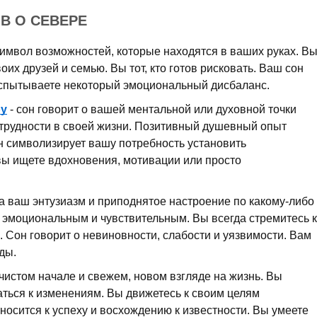
В О СЕВЕРЕ
имвол возможностей, которые находятся в ваших руках. В
оих друзей и семью. Вы тот, кто готов рисковать. Ваш сон
испытываете некоторый эмоциональный дисбаланс.
ру
- сон говорит о вашей ментальной или духовной точки
трудности в своей жизни. Позитивный душевный опыт
н символизирует вашу потребность установить
ы ищете вдохновения, мотивации или просто
а ваш энтузиазм и приподнятое настроение по какому-либо
я эмоциональным и чувствительным. Вы всегда стремитесь к
. Сон говорит о невиновности, слабости и уязвимости. Вам
ды.
чистом начале и свежем, новом взгляде на жизнь. Вы
аться к изменениям. Вы движетесь к своим целям
осится к успеху и восхождению к известности. Вы умеете