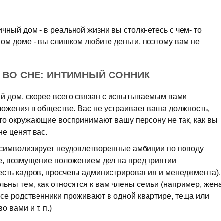
чный дом - в реальной жизни вы столкнетесь с чем- то
ом доме - вы слишком любите деньги, поэтому вам не
 ВО СНЕ: ИНТИМНЫЙ СОННИК
ый дом, скорее всего связан с испытываемым вами
ложения в обществе. Вас не устраивает ваша должность,
что окружающие воспринимают вашу персону не так, как вы
не ценят вас.
 символизирует неудовлетворенные амбиции по поводу
е, возмущение положением дел на предприятии
есть кадров, просчеты администрирования и менеджмента).
ьны тем, как относятся к вам члены семьи (например, жен
все родственники проживают в одной квартире, теща или
 вами и т. п.)