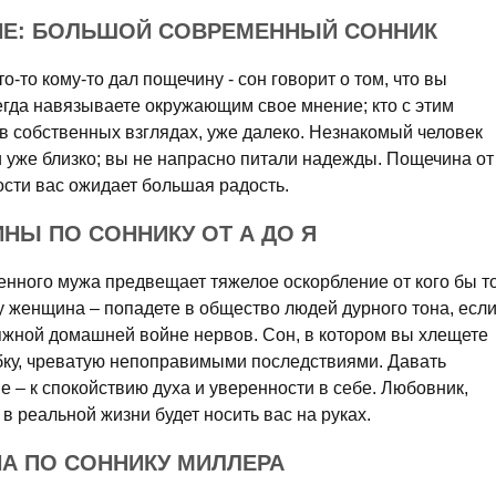
НЕ: БОЛЬШОЙ СОВРЕМЕННЫЙ СОННИК
о-то кому-то дал пощечину - сон говорит о том, что вы
егда навязываете окружающим свое мнение; кто с этим
д в собственных взглядах, уже далеко. Незнакомый человек
 уже близко; вы не напрасно питали надежды. Пощечина от
сти вас ожидает большая радость.
НЫ ПО СОННИКУ ОТ А ДО Я
енного мужа предвещает тяжелое оскорбление от кого бы т
у женщина – попадете в общество людей дурного тона, есл
тяжной домашней войне нервов. Сон, в котором вы хлещете
бку, чреватую непоправимыми последствиями. Давать
 – к спокойствию духа и уверенности в себе. Любовник,
в реальной жизни будет носить вас на руках.
А ПО СОННИКУ МИЛЛЕРА