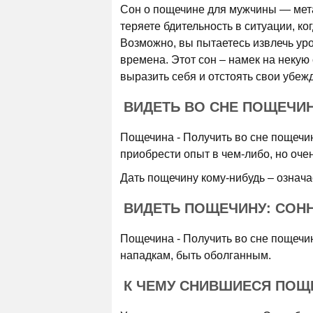
Сон о пощечине для мужчины — мета
теряете бдительность в ситуации, к
Возможно, вы пытаетесь извлечь ур
времена. Этот сон – намек на некую
выразить себя и отстоять свои убеж
ВИДЕТЬ ВО СНЕ ПОЩЕЧИН
Пощечина - Получить во сне пощечину
приобрести опыт в чем-либо, но оче
Дать пощечину кому-нибудь – означа
ВИДЕТЬ ПОЩЕЧИНУ: СОН
Пощечина - Получить во сне пощечин
нападкам, быть оболганным.
К ЧЕМУ СНИВШИЕСЯ ПОЩ