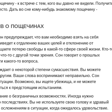
щечину - к встрече с тем, кого вы давно не видели. Получит
есто. Дать во сне кому-нибудь знакомому пощечину -
ОВ О ПОЩЕЧИНАХ
он предупреждает, что вам необходимо взять на себя
иведет к отдалению ваших целей и отклонению от
аете потерю свободы в какой-то сфере своей жизни. Кто-т
 что-то с другой точки зрения. Сон говорит о прошлых
и какого-то вопроса.
дает о некоторой степени сумасшествия. Вы можете
другим. Ваши слова воспринимают неправильно. Сон
ситуации. Возможно, вы ищете убежища, и не можете
иться к предстоящим испытаниям.
ание о безграничных возможностях. Иногда нужно
о последствиях. Вы не используете свою голову и здравый
и осложнениям в ситуации, когда ожидалось удовольствие.