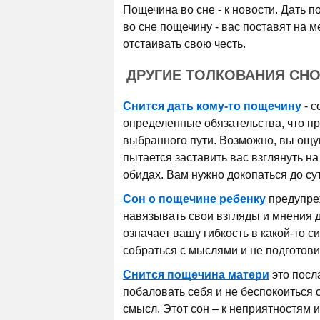
Пощечина во сне - к новости. Дать по
во сне пощечину - вас поставят на м
отстаивать свою честь.
ДРУГИЕ ТОЛКОВАНИЯ СН
Снится дать кому-то пощечину
- с
определенные обязательства, что пр
выбранного пути. Возможно, вы ощущ
пытается заставить вас взглянуть на
обидах. Вам нужно докопаться до сут
Сон о пощечине ребенку
предупреж
навязывать свои взгляды и мнения 
означает вашу гибкость в какой-то 
собраться с мыслями и не подготов
Снится пощечина матери
это посл
побаловать себя и не беспокоиться 
смысл. Этот сон – к неприятностям 