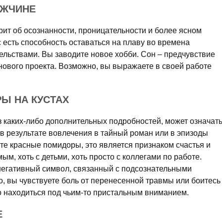
УЖЧИНЕ
рит об осознанности, проницательности и более ясном
с есть способность оставаться на плаву во времена
ельствами. Вы заводите новое хобби. Сон – предчувствие
нового проекта. Возможно, вы выражаете в своей работе
Ы НА КУСТАХ
 каких-либо дополнительных подробностей, может означат
в результате вовлечения в тайный роман или в эпизоды
те красные помидоры, это является признаком счастья и
м, хоть с детьми, хоть просто с коллегами по работе.
 негативный символ, связанный с подсознательными
, вы чувствуете боль от перенесенной травмы или боитесь
 находиться под чьим-то пристальным вниманием.
Е