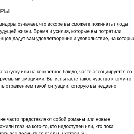
ОРЫ
мидоры означает, что вскоре вы сможете пожинать плоды
будущей жизни. Время и усилия, которые вы потратили,
концов дадут вам удовлетворение и удовольствие, на которы
а закуску или на конкретное блюдо, часто ассоциируется со
ируемыми эмоциями. Вы испытаете такое чувство к кому-то
ыть отражением такой ситуации, которую вы недавно
не часто представляют собой романы или новые
жили глаз на кого-то, кто недоступен или, кто пока
тогу все получиться как вы и хотели бы.