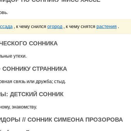
овь.
ссада
, к чему снился
огород
, к чему снятся
растения
.
ЧЕСКОГО СОННИКА
льные утехи.
 СОННИКУ СТРАННИКА
овная связь или дружба; стыд.
Ы: ДЕТСКИЙ СОННИК
ому, знакомству.
ИДОРЫ // СОННИК СИМЕОНА ПРОЗОРОВА