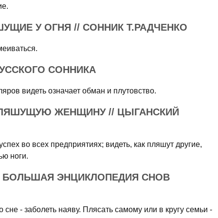
ие.
УЩИЕ У ОГНЯ // СОННИК Т.РАДЧЕНКО
меиваться.
РУССКОГО СОННИКА
ляров видеть означает обман и плутовство.
ПЛЯШУЩУЮ ЖЕНЩИНУ // ЦЫГАНСКИЙ
успех во всех предприятиях; видеть, как пляшут другие,
ью ноги.
Ь: БОЛЬШАЯ ЭНЦИКЛОПЕДИЯ СНОВ
сне - заболеть наяву. Плясать самому или в кругу семьи -