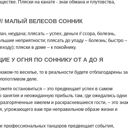
ществе. Пляски на канате - знак обмана и плутовства,
 // МАЛЫЙ ВЕЛЕСОВ СОННИК
лач, неудача; плясать – успех, деньги // ссора, болезнь,
ольшие неприятности; плясать до упаду – болезнь; быстро –
еходу); пляски в доме – к покойнику.
ИЕ У ОГНЯ ПО СОННИКУ ОТ А ДО Я
каком-то веселье, то в реальности будете отблагодарены за
лопотливом деле.
ожете остановиться – это предвещает успех в самом
о занятия и неожиданную прибыль там, где ожидались одни
я разгоряченные хмелем и раскрасневшиеся гости, – это зна
я, угрожающего вам при неправильном образе жизни и
не профессиональных танцоров предвещает события,