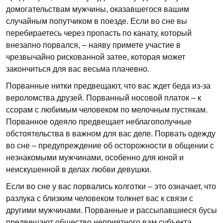
домогательствам мужчины, оказавшегося вашим
случайным попутчиком в поезде. Если во сне вы
перебираетесь через пропасть по канату, который
внезапно порвался, – наяву примете участие в
чрезвычайно рискованной затее, которая может
закончиться для вас весьма плачевно.
Порванные нитки предвещают, что вас ждет беда из-за
вероломства друзей. Порванный носовой платок – к
ссорам с любимым человеком по мелочным пустякам.
Порванное одеяло предвещает неблагополучные
обстоятельства в важном для вас деле. Порвать одежду
во сне – предупреждение об осторожности в общении с
незнакомыми мужчинами, особенно для юной и
неискушенной в делах любви девушки.
Если во сне у вас порвались колготки – это означает, что
разлука с близким человеком толкнет вас к связи с
другими мужчинами. Порванные и рассыпавшиеся бусы
предвещают общество неприятного вам субъекта.