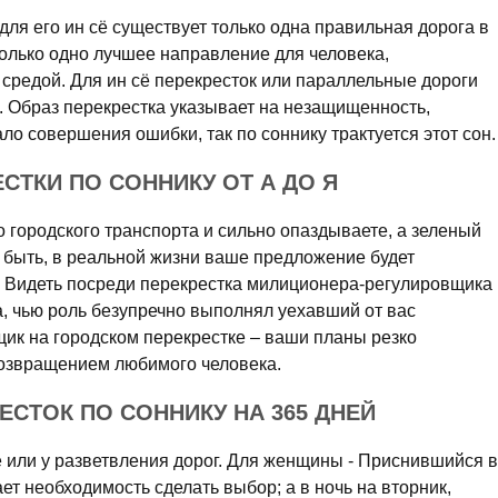
для его ин сё существует только одна правильная дорога в
только одно лучшее направление для человека,
редой. Для ин сё перекресток или параллельные дороги
. Образ перекрестка указывает на незащищенность,
ло совершения ошибки, так по соннику трактуется этот сон.
СТКИ ПО СОННИКУ ОТ А ДО Я
 городского транспорта и сильно опаздываете, а зеленый
ло быть, в реальной жизни ваше предложение будет
м. Видеть посреди перекрестка милиционера-регулировщика
а, чью роль безупречно выполнял уехавший от вас
щик на городском перекрестке – ваши планы резко
возвращением любимого человека.
ЕСТОК ПО СОННИКУ НА 365 ДНЕЙ
е или у разветвления дорог. Для женщины - Приснившийся в
ает необходимость сделать выбор; а в ночь на вторник,