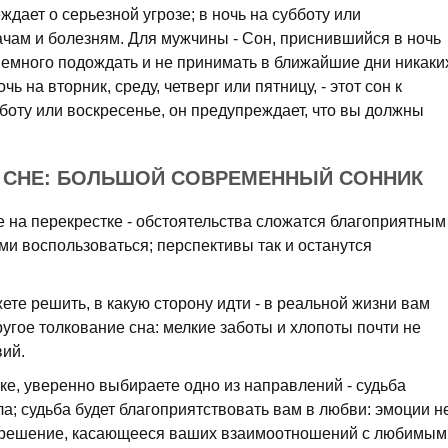
еждает о серьезной угрозе; в ночь на субботу или
дачам и болезням. Для мужчины - Сон, приснившийся в ночь
 немного подождать и не принимать в ближайшие дни никаки
 на вторник, среду, четверг или пятницу, - этот сон к
боту или воскресенье, он предупреждает, что вы должны
О СНЕ: БОЛЬШОЙ СОВРЕМЕННЫЙ СОННИК
те на перекрестке - обстоятельства сложатся благоприятным
ими воспользоваться; перспективы так и останутся
ете решить, в какую сторону идти - в реальной жизни вам
угое толкование сна: мелкие заботы и хлопоты почти не
вий.
ке, уверенно выбираете одно из направлений - судьба
; судьба будет благоприятствовать вам в любви: эмоции н
 решение, касающееся ваших взаимоотношений с любимым