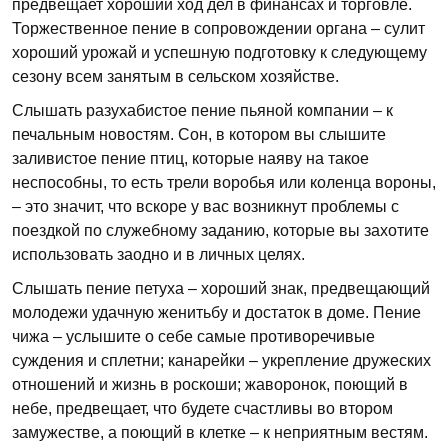
предвещает хороший ход дел в финансах и торговле.
Торжественное пение в сопровождении органа – сулит
хороший урожай и успешную подготовку к следующему
сезону всем занятым в сельском хозяйстве.
Слышать разухабистое пение пьяной компании – к
печальным новостям. Сон, в котором вы слышите
заливистое пение птиц, которые наяву на такое
неспособны, то есть трели воробья или коленца вороны,
– это значит, что вскоре у вас возникнут проблемы с
поездкой по служебному заданию, которые вы захотите
использовать заодно и в личных целях.
Слышать пение петуха – хороший знак, предвещающий
молодежи удачную женитьбу и достаток в доме. Пение
чижа – услышите о себе самые противоречивые
суждения и сплетни; канарейки – укрепление дружеских
отношений и жизнь в роскоши; жаворонок, поющий в
небе, предвещает, что будете счастливы во втором
замужестве, а поющий в клетке – к неприятным вестям.