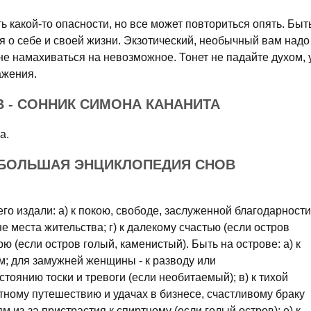
ь какой-то опасности, но все может повториться опять. Быт
 о себе и своей жизни. Экзотический, необычный вам надо
не намахиваться на невозможное. Тонет не падайте духом, 
ажения.
 - СОННИК СИМОНА КАНАНИТА
а.
: БОЛЬШАЯ ЭНЦИКЛОПЕДИЯ СНОВ
го издали: а) к покою, свободе, заслуженной благодарности
не места жительства; г) к далекому счастью (если остров
рю (если остров голый, каменистый). Быть на острове: а) к
м; для замужней женщины - к разводу или
остоянию тоски и тревоги (если необитаемый); в) к тихой
ятному путешествию и удачах в бизнесе, счастливому браку
рям из-за пристрастия к спиртному (если голый остров); е) к