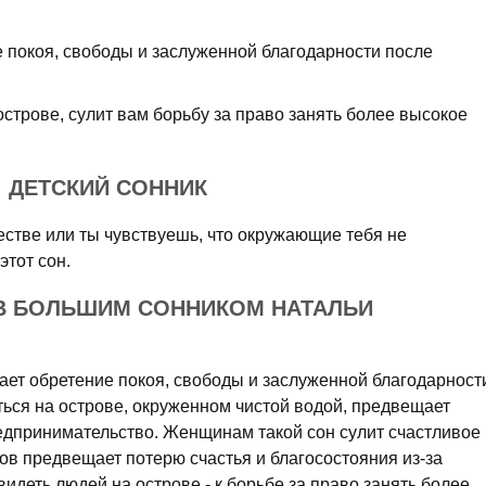
е покоя, свободы и заслуженной благодарности после
острове, сулит вам борьбу за право занять более высокое
: ДЕТСКИЙ СОННИК
естве или ты чувствуешь, что окружающие тебя не
этот сон.
В БОЛЬШИМ СОННИКОМ НАТАЛЬИ
ает обретение покоя, свободы и заслуженной благодарност
аться на острове, окруженном чистой водой, предвещает
едпринимательство. Женщинам такой сон сулит счастливое
ов предвещает потерю счастья и благосостояния из-за
идеть людей на острове - к борьбе за право занять более