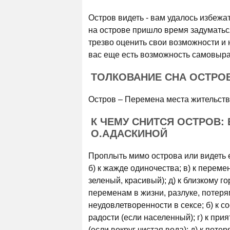
Остров видеть - вам удалось избежат
на острове пришло время задуматься
трезво оценить свои возможности и 
вас еще есть возможность самовыр
ТОЛКОВАНИЕ СНА ОСТРОВ
Остров – Перемена места жительств
К ЧЕМУ СНИТСЯ ОСТРОВ
О.АДАСКИНОЙ
Проплыть мимо острова или видеть е
б) к жажде одиночества; в) к переме
зеленый, красивый); д) к близкому го
переменам в жизни, разлуке, потеря
неудовлетворенности в сексе; б) к с
радости (если населенный); г) к при
(если вокруг чистая вода); д) к поте