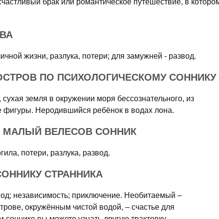
 счастливый брак или романтическое путешествие, в которо
ОВА
ичной жизни, разлука, потери; для замужней - развод.
 ОСТРОВ ПО ПСИХОЛОГИЧЕСКОМУ СОННИКУ
сухая земля в окружении моря бессознательного, из
е фигуры. Неродившийся ребёнок в водах лона.
// МАЛЫЙ ВЕЛЕСОВ СОННИК
гила, потери, разлука, развод.
СОННИКУ СТРАННИКА
вод; независимость; приключение. Необитаемый –
строве, окружённым чистой водой, – счастье для
 соннике вы можете узнать другую трактовку.