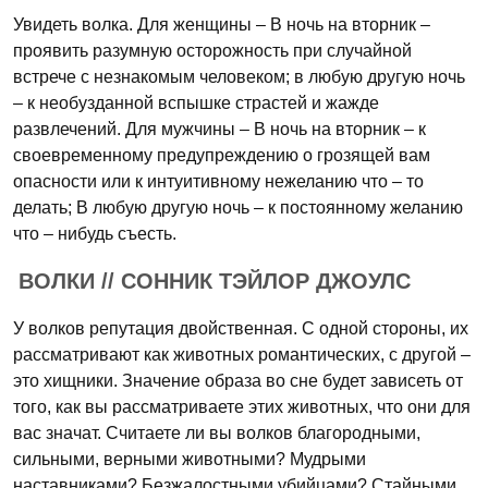
Увидеть волка. Для женщины – В ночь на вторник –
проявить разумную осторожность при случайной
встрече с незнакомым человеком; в любую другую ночь
– к необузданной вспышке страстей и жажде
развлечений. Для мужчины – В ночь на вторник – к
своевременному предупреждению о грозящей вам
опасности или к интуитивному нежеланию что – то
делать; В любую другую ночь – к постоянному желанию
что – нибудь съесть.
ВОЛКИ // СОННИК ТЭЙЛОР ДЖОУЛС
У волков репутация двойственная. С одной стороны, их
рассматривают как животных романтических, с другой –
это хищники. Значение образа во сне будет зависеть от
того, как вы рассматриваете этих животных, что они для
вас значат. Считаете ли вы волков благородными,
сильными, верными животными? Мудрыми
наставниками? Безжалостными убийцами? Стайными