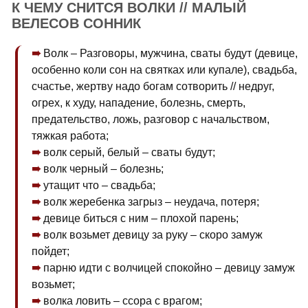
К ЧЕМУ СНИТСЯ ВОЛКИ // МАЛЫЙ
ВЕЛЕСОВ СОННИК
Волк – Разговоры, мужчина, сваты будут (девице,
особенно коли сон на святках или купале), свадьба,
счастье, жертву надо богам сотворить // недруг,
огрех, к худу, нападение, болезнь, смерть,
предательство, ложь, разговор с начальством,
тяжкая работа;
волк серый, белый – сваты будут;
волк черный – болезнь;
утащит что – свадьба;
волк жеребенка загрыз – неудача, потеря;
девице биться с ним – плохой парень;
волк возьмет девицу за руку – скоро замуж
пойдет;
парню идти с волчицей спокойно – девицу замуж
возьмет;
волка ловить – ссора с врагом;