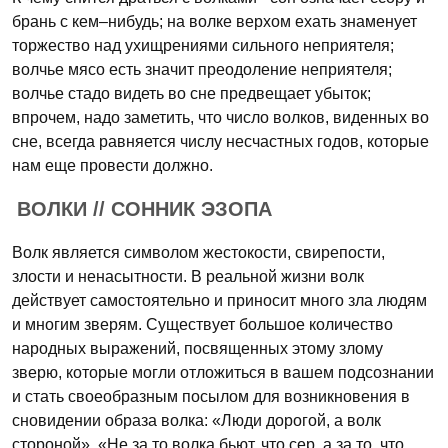
брань с кем–нибудь; на волке верхом ехать знаменует
торжество над ухищрениями сильного неприятеля;
волчье мясо есть значит преодоление неприятеля;
волчье стадо видеть во сне предвещает убыток;
впрочем, надо заметить, что число волков, виденных во
сне, всегда равняется числу несчастных годов, которые
нам еще провести должно.
ВОЛКИ // СОННИК ЭЗОПА
Волк является символом жестокости, свирепости,
злости и ненасытности. В реальной жизни волк
действует самостоятельно и приносит много зла людям
и многим зверям. Существует большое количество
народных выражений, посвященных этому злому
зверю, которые могли отложиться в вашем подсознании
и стать своеобразным посылом для возникновения в
сновидении образа волка: «Люди дорогой, а волк
стороной», «Не за то волка бьют, что сер, а за то, что