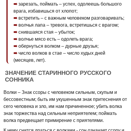
зарезать, поймать – успех, одолеешь большого
врага, избавишься от хлопот;
встретить – с важным человеком разговаривать;
волчья лапа – тревога, встретишься с врагом;
снившаяся стая – убыток;
волчье мясо есть – одолеть врага;
обернуться волком – дурные друзья;
число волков в стае – число худых дней
(месяцев, лет).
ЗНАЧЕНИЕ СТАРИННОГО РУССКОГО
СОННИКА
Волки – Знак ссоры с человеком сильным, скупым и
бессовестным; быть им укушенным знак притеснения от
сего человека и зло, им нам причиненное; убить волка
знак торжества над сильным неприятелем; поймать
волка предвещает примирение с приятелями.
К чему снится драться с волками - сон означает ссору и