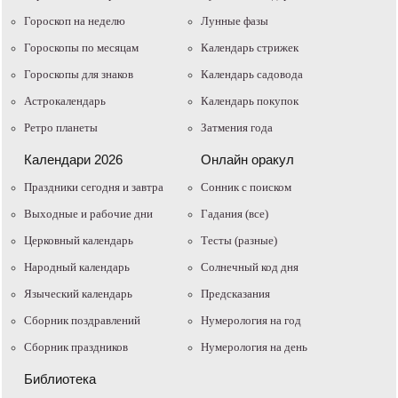
Гороскоп на неделю
Лунные фазы
Гороскопы по месяцам
Календарь стрижек
Гороскопы для знаков
Календарь садовода
Астрокалендарь
Календарь покупок
Ретро планеты
Затмения года
Календари 2026
Онлайн оракул
Праздники сегодня и завтра
Cонник с поиском
Выходные и рабочие дни
Гадания (все)
Церковный календарь
Тесты (разные)
Народный календарь
Солнечный код дня
Языческий календарь
Предсказания
Сборник поздравлений
Нумерология на год
Сборник праздников
Нумерология на день
Библиотека