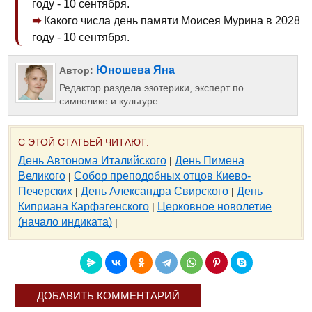
году - 10 сентября.
Какого числа день памяти Моисея Мурина в 2028
году - 10 сентября.
Юношева Яна
Автор:
Редактор раздела эзотерики, эксперт по
символике и культуре.
С ЭТОЙ СТАТЬЕЙ ЧИТАЮТ:
День Автонома Италийского
День Пимена
|
Великого
Собор преподобных отцов Киево-
|
Печерских
День Александра Свирского
День
|
|
Киприана Карфагенского
Церковное новолетие
|
(начало индиката)
|
ДОБАВИТЬ КОММЕНТАРИЙ