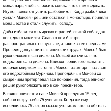
монастырь, чтобы спросить совета, что с ними сделать.
Игумен велел отпустить разбойников. Когда разбойники
узнали Моисея - решили остаться в монастыре, приняли
монашество и стали служить Господу.
Дабы избавится от мирских страстей, святой соблюдал
пост, долго молился. Слава о нем быстро
распространилась по пустыне, а также за ее пределами.
Проведя долгую жизнь в иноческих трудах, Моисей был
рукоположен в сан диакона. Моисей же считал, что
недостоин сана диакона. Епископ решил его испытать,
повелел клирикам выгонять Моисея из алтаря, называя
его недостойным Мурином. Преподобный Моисей со
смирением претерпевал все поношения, тогда епископ
решил рукоположить его в сан пресвитера.
В священническом сане Моисей прослужил 15 лет,
собрав вокруг себя 75 учеников. Когда же ему
исполнилось 75 лет, он сказал ученикам, что на обитель