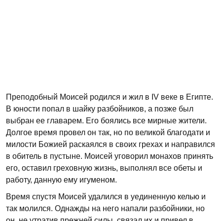
Преподобный Моисей родился и жил в IV веке в Египте.
В юности попал в шайку разбойников, а позже был
выбран ее главарем. Его боялись все мирные жители.
Долгое время провел он так, но по великой благодати и
милости Божией раскаялся в своих грехах и направился
в обитель в пустыне. Моисей уговорил монахов принять
его, оставил греховную жизнь, выполнял все обеты и
работу, данную ему игуменом.
Время спустя Моисей удалился в уединенную келью и
так молился. Однажды на него напали разбойники, но
он, не утратив прежней силы, связал их и привел в