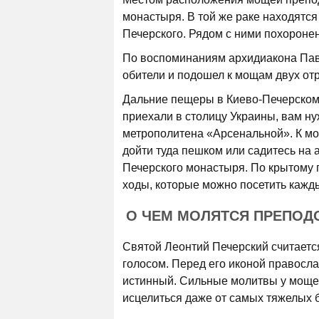
монастыря. В той же раке находятс
Печерского. Рядом с ними похоронен
По воспоминаниям архидиакона Павл
обители и подошел к мощам двух отр
Дальние пещеры в Киево-Печерском
приехали в столицу Украины, вам ну
метрополитена «Арсенальной». К м
дойти туда пешком или садитесь на 
Печерского монастыря. По крытому
ходы, которые можно посетить каждый
О ЧЕМ МОЛЯТСЯ ПРЕПО
Святой Леонтий Печерский считаетс
голосом. Перед его иконой правосла
истинный. Сильные молитвы у моще
исцелиться даже от самых тяжелых б