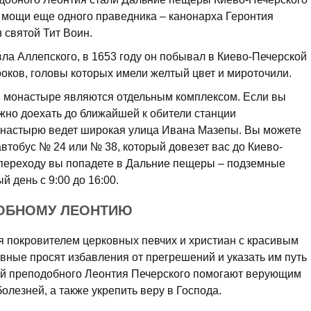
я мощи еще одного праведника – канонарха Геронтия
 святой Тит Воин.
а Аллепского, в 1653 году он побывал в Киево-Печерской
оков, головы которых имели желтый цвет и мироточили.
 монастыре являются отдельным комплексом. Если вы
жно доехать до ближайшей к обители станции
онастырю ведет широкая улица Ивана Мазепы. Вы можете
автобус № 24 или № 38, который довезет вас до Киево-
 переходу вы попадете в Дальние пещеры – подземные
 день с 9:00 до 16:00.
ДОБНОМУ ЛЕОНТИЮ
я покровителем церковных певчих и христиан с красивым
вные просят избавления от прегрешений и указать им путь
й преподобного Леонтия Печерского помогают верующим
олезней, а также укрепить веру в Господа.