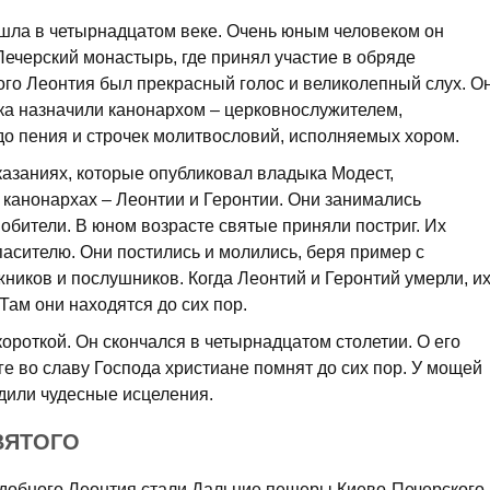
шла в четырнадцатом веке. Очень юным человеком он
Печерский монастырь, где принял участие в обряде
ого Леонтия был прекрасный голос и великолепный слух. О
ика назначили канонархом – церковнослужителем,
о пения и строчек молитвословий, исполняемых хором.
казаниях, которые опубликовал владыка Модест,
 канонархах – Леонтии и Геронтии. Они занимались
обители. В юном возрасте святые приняли постриг. Их
сителю. Они постились и молились, беря пример с
ников и послушников. Когда Леонтий и Геронтий умерли, и
 Там они находятся до сих пор.
роткой. Он скончался в четырнадцатом столетии. О его
 во славу Господа христиане помнят до сих пор. У мощей
дили чудесные исцеления.
ВЯТОГО
обного Леонтия стали Дальние пещеры Киево-Печерского