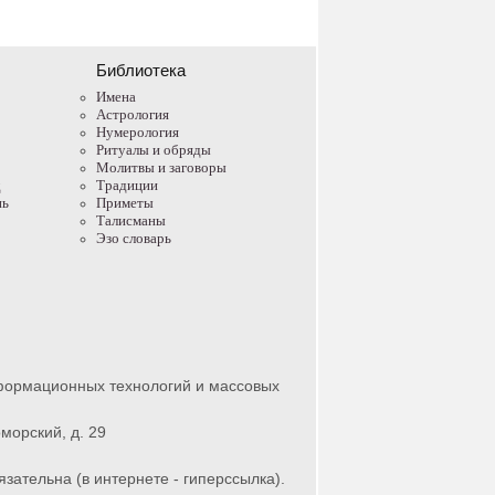
Библиотека
Имена
Астрология
Нумерология
Ритуалы и обряды
Молитвы и заговоры
д
Традиции
нь
Приметы
Талисманы
Эзо словарь
нформационных технологий и массовых
морский, д. 29
зательна (в интернете - гиперссылка).