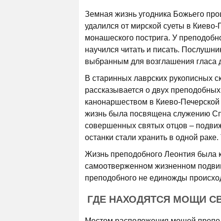
Земная жизнь угодника Божьего про
удалился от мирской суеты в Киево-
монашеского пострига. У преподобн
научился читать и писать. Послушн
выбранным для возглашения гласа д
В старинных лаврских рукописных с
рассказывается о двух преподобных
канонаршеством в Киево-Печерской 
жизнь была посвящена служению Спа
совершенных святых отцов – подвиж
останки стали хранить в одной раке.
Жизнь преподобного Леонтия была ко
самоотверженном жизненном подвиге
преподобного не единожды происхо
ГДЕ НАХОДЯТСЯ МОЩИ С
Местом расположения мощей препод