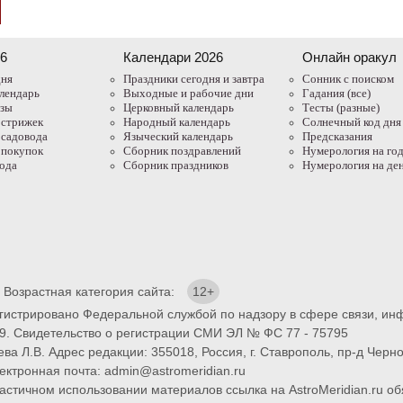
26
Календари 2026
Онлайн оракул
дня
Праздники сегодня и завтра
Cонник с поиском
лендарь
Выходные и рабочие дни
Гадания (все)
азы
Церковный календарь
Тесты (разные)
 стрижек
Народный календарь
Солнечный код дня
 садовода
Языческий календарь
Предсказания
 покупок
Сборник поздравлений
Нумерология на го
года
Сборник праздников
Нумерология на де
. Возрастная категория сайта:
12+
егистрировано Федеральной службой по надзору в сфере связи, и
9. Свидетельство о регистрации СМИ ЭЛ № ФС 77 - 75795
ва Л.В. Адрес редакции: 355018, Россия, г. Ставрополь, пр-д Черно
ектронная почта: admin@astromeridian.ru
тичном использовании материалов ссылка на AstroMeridian.ru обя